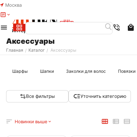
Москва
Меню
Найти
Корзина
Аксессуары
Главная
Каталог
Аксессуары
/
/
Шарфы
Шапки
Заколки для волос
Повязки 
Все фильтры
Уточнить категорию
Новинки выше