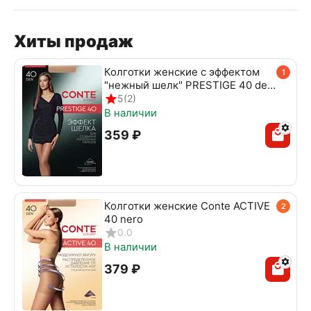
Хиты продаж
Колготки женские с эффектом
1
"нежный шелк" PRESTIGE 40 den
beige
5
(2)
В наличии
‍359‍
₽
Колготки женские Conte ACTIVE
2
40 nero
0.0
В наличии
‍379‍
₽