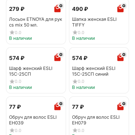
‍279‍
₽
‍490‍
₽
Лосьон ETNOYA для рук
Шапка женская ESLI
cs mix 50 мл.
TIFFY
0.0
0.0
В наличии
В наличии
‍574‍
₽
‍574‍
₽
Шарф женский ESLI
Шарф женский ESLI
15С-25СП
15С-25СП синий
0.0
0.0
В наличии
В наличии
‍77‍
₽
‍77‍
₽
Обруч для волос ESLI
Обруч для волос ESLI
EH039
EH079
0.0
0.0