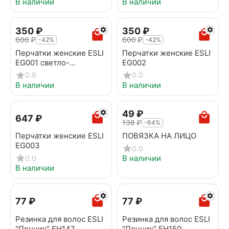
В наличии
В наличии
‍350‍
₽
‍350‍
₽
‍600‍
₽
‍600‍
₽
-42%
-42%
Перчатки женские ESLI
Перчатки женские ESLI
EG001 светло-
EG002
коричневый
0.0
0.0
В наличии
В наличии
‍49‍
₽
‍647‍
₽
‍138‍
₽
-64%
Перчатки женские ESLI
ПОВЯЗКА НА ЛИЦО
EG003
0.0
В наличии
0.0
В наличии
‍77‍
₽
‍77‍
₽
Резинка для волос ESLI
Резинка для волос ESLI
"Пончик" EH147
"Пончик" EH150