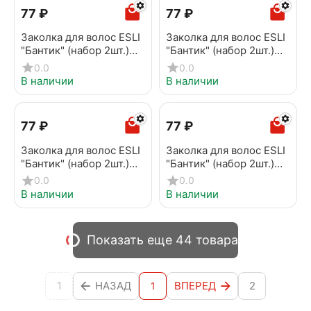
‍77‍
₽
‍77‍
₽
Заколка для волос ESLI
Заколка для волос ESLI
"Бантик" (набор 2шт.)
"Бантик" (набор 2шт.)
EH107
EH108
0.0
0.0
В наличии
В наличии
‍77‍
₽
‍77‍
₽
Заколка для волос ESLI
Заколка для волос ESLI
"Бантик" (набор 2шт.)
"Бантик" (набор 2шт.)
EH109
EH129
0.0
0.0
В наличии
В наличии
Показать еще 44 товара
1
НАЗАД
ВПЕРЕД
2
1