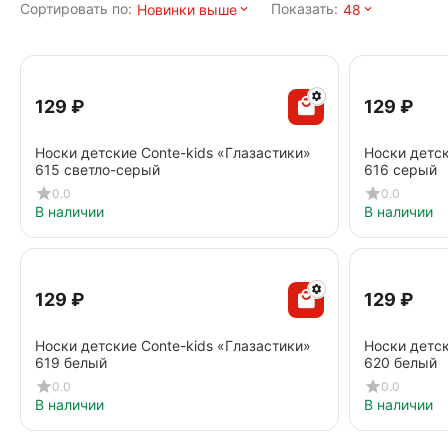
Сортировать по:
Показать:
Новинки выше
48
‍129‍
₽
‍129‍
₽
Носки детские Conte-kids «Глазастики»
Носки детск
615 светло-серый
616 серый
0.0
0.0
В наличии
В наличии
‍129‍
₽
‍129‍
₽
Носки детские Conte-kids «Глазастики»
Носки детск
619 белый
620 белый
0.0
0.0
В наличии
В наличии