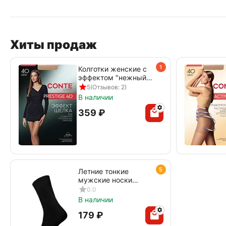
Хиты продаж
1
Колготки женские с
эффектом "нежный
шелк" PRESTIGE 40
5
(Отзывов: 2)
den beige
В наличии
‍359‍
₽
5
Летние тонкие
мужские носки
DIWARI CLASSIC
0.0
COOL EFFECT 010
В наличии
черный
‍179‍
₽