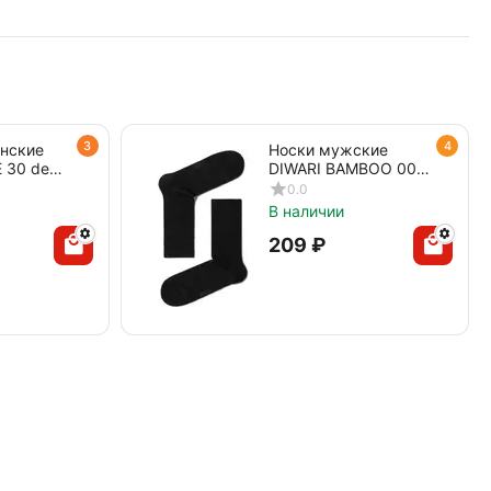
3
4
енские
Носки мужские
 30 den
DIWARI BAMBOO 000
черный
0.0
В наличии
‍209‍
₽