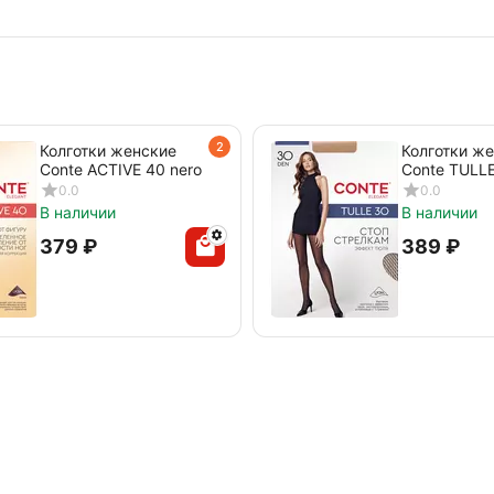
2
Колготки женские
Колготки ж
Conte ACTIVE 40 nero
Conte TULLE
nero
0.0
0.0
В наличии
В наличии
‍379‍
₽
‍389‍
₽