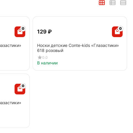
‍129‍
₽
лазастики»
Носки детские Conte-kids «Глазастики»
618 розовый
0.0
В наличии
лазастики»