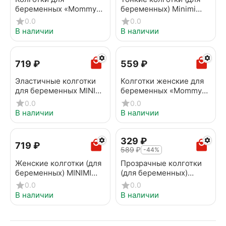
беременных «Mommy»
беременных) Minimi
natural
DONNA 20 caramello
0.0
0.0
В наличии
В наличии
‍719‍
₽
‍559‍
₽
Эластичные колготки
Колготки женские для
для беременных MINIMI
беременных «Mommy»
DONNA 40 daino
bronz
0.0
0.0
В наличии
В наличии
‍329‍
₽
‍719‍
₽
‍589‍
₽
-44%
Женские колготки (для
Прозрачные колготки
беременных) MINIMI
(для беременных)
DONNA 40 caramello
MINIMI DONNA 20 daino
0.0
0.0
В наличии
В наличии