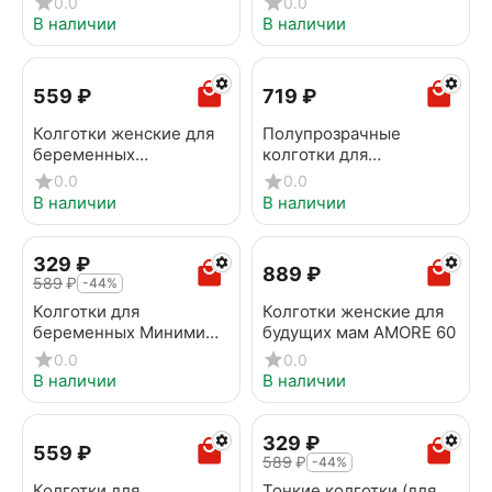
0.0
0.0
COTONE 160 den nero
DONNA MICRO 160 nero
В наличии
В наличии
‍559‍
₽
‍719‍
₽
Колготки женские для
Полупрозрачные
беременных
колготки для
премиального качества
беременных Minimi
0.0
0.0
«Mommy» nero
DONNA 40 den nero
В наличии
В наличии
‍329‍
₽
‍889‍
₽
‍589‍
₽
-44%
Колготки для
Колготки женские для
беременных Миними
будущих мам AMORE 60
DONNA 20 ден nero
0.0
0.0
В наличии
В наличии
‍329‍
₽
‍559‍
₽
‍589‍
₽
-44%
Колготки для
Тонкие колготки (для