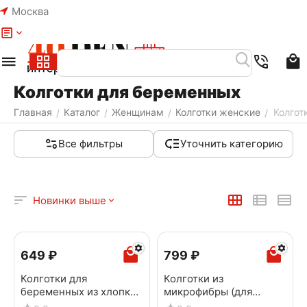
Москва
Меню
Найти
Корзина
Избранное
Аккаунт
Колготки для беременных
Главная
Каталог
Женщинам
Колготки женские
Колгот
/
/
/
/
Все фильтры
Уточнить категорию
Новинки выше
‍649‍
₽
‍799‍
₽
Колготки для
Колготки из
беременных из хлопка
микрофибры (для
Миними DONNA
беременных) MINIMI