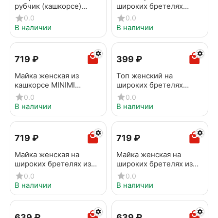
рубчик (кашкорсе)
широких бретелях
MINIMI 1241AS Fresh
OMSA OmS142 Fumo
0.0
0.0
militari
В наличии
В наличии
‍719‍
₽
‍399‍
₽
Майка женская из
Топ женский на
кашкорсе MINIMI
широких бретелях
1321_01CE Cioccolata
MINIMI 1141_01CE
0.0
0.0
Bacche
В наличии
В наличии
‍719‍
₽
‍719‍
₽
Майка женская на
Майка женская на
широких бретелях из
широких бретелях из
кашкорсе MINIMI
кашкорсе MINIMI
0.0
0.0
1321_01CE lime
1321_01CE Blu Сhiaro
В наличии
В наличии
‍639‍
₽
‍639‍
₽