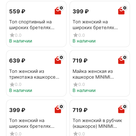
‍559‍
₽
‍399‍
₽
Топ спортивный на
Топ женский на
широких бретелях
широких бретелях
OMSA OmS142 latte
MINIMI 1141_01CE Beige
0.0
0.0
В наличии
В наличии
‍639‍
₽
‍719‍
₽
Топ женский из
Майка женская из
трикотажа кашкорсе
кашкорсе MINIMI
MINIMI 1141_02CE Grigio
1321_01CE Verde foresta
0.0
0.0
melange
В наличии
В наличии
‍399‍
₽
‍719‍
₽
Топ женский на
Топ женский в рубчик
широких бретелях
(кашкорсе) MINIMI
MINIMI 1141_01CE Nero
1141AS Fresh nebbia
0.0
0.0