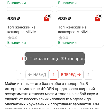
В наличии
В наличии
‍639‍
₽
‍639‍
₽
Топ женский из
Топ женский из
кашкорсе MINIMI
кашкорсе MINIMI
1141_02CE jeans
1141_02CE Verde foresta
0.0
0.0
В наличии
В наличии
Показать еще 39 товаров
1
НАЗАД
ВПЕРЕД
2
1
Майки и топы — это база любого гардероба. В
интернет-магазине 40 DEN представлен широкий
ассортимент женских маек и топов на любой вкус и
случай: от классических хлопковых моделей до
элегантных кружевных и спортивных вариантов. Мы