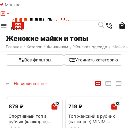
Москва
Меню
Найти
Корзина
Избранное
Аккаунт
Женские майки и топы
Главная
Каталог
Женщинам
Женская одежда
Майки 
/
/
/
/
Все фильтры
Уточнить категорию
Новинки выше
‍879‍
₽
‍719‍
₽
Cпортивный топ в
Топ женский в рубчик
рубчик (кашкорсе)
(кашкорсе) MINIMI
MINIMI 1241AS Fresh
1141AS Fresh Avorio