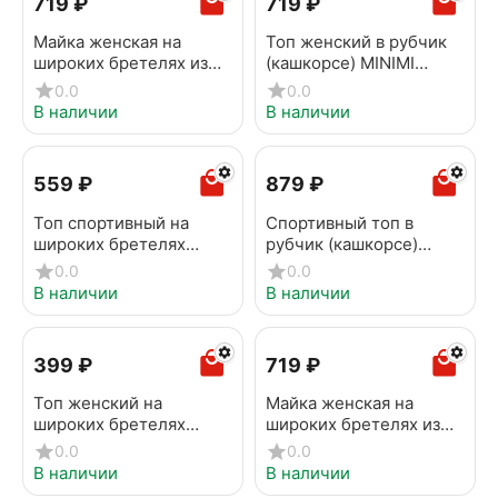
‍719‍
₽
‍719‍
₽
Майка женская на
Топ женский в рубчик
широких бретелях из
(кашкорсе) MINIMI
кашкорсе MINIMI
1141AS Fresh Nero
0.0
0.0
1321_01CE Rosa antico
В наличии
В наличии
‍559‍
₽
‍879‍
₽
Топ спортивный на
Cпортивный топ в
широких бретелях
рубчик (кашкорсе)
OMSA OmS142 Bianco
MINIMI 1241AS Fresh
0.0
0.0
nebbia
В наличии
В наличии
‍399‍
₽
‍719‍
₽
Топ женский на
Майка женская на
широких бретелях
широких бретелях из
MINIMI 1141_01CE acqua
кашкорсе MINIMI
0.0
0.0
1321_01CE Sabbia
В наличии
В наличии