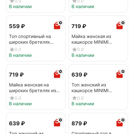
0.0
0.0
Avorio
В наличии
В наличии
‍559‍
₽
‍719‍
₽
Топ спортивный на
Майка женская из
широких бретелях
кашкорсе MINIMI
OMSA OmS142 Nero
1321_01CE Nero
0.0
0.0
В наличии
В наличии
‍719‍
₽
‍639‍
₽
Майка женская на
Топ женский из
широких бретелях из
кашкорсе MINIMI
кашкорсе MINIMI
1141_02CE Nero
0.0
0.0
1321_01CE Beige
В наличии
В наличии
‍639‍
₽
‍879‍
₽
Топ женский из
Cпортивный топ в