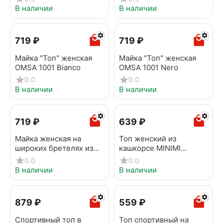
В наличии
В наличии
‍719‍
₽
‍719‍
₽
Майка "Топ" женская
Майка "Топ" женская
OMSA 1001 Bianco
OMSA 1001 Nero
0.0
0.0
В наличии
В наличии
‍719‍
₽
‍639‍
₽
Майка женская на
Топ женский из
широких бретелях из
кашкорсе MINIMI
кашкорсе MINIMI
1141_02CE Beige
0.0
0.0
1321_01CE giallo
В наличии
В наличии
‍879‍
₽
‍559‍
₽
Cпортивный топ в
Топ спортивный на