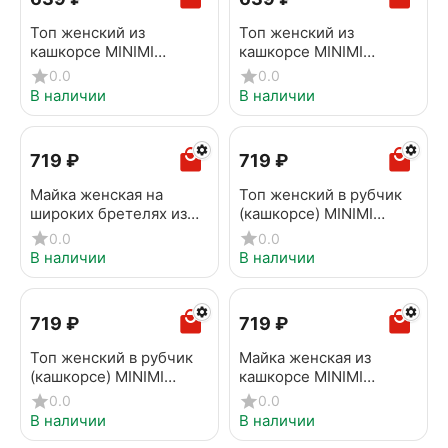
Топ женский из
Топ женский из
кашкорсе MINIMI
кашкорсе MINIMI
1141_02CE lampone
1141_02CE Grigio
0.0
0.0
В наличии
В наличии
‍719‍
₽
‍719‍
₽
Майка женская на
Топ женский в рубчик
широких бретелях из
(кашкорсе) MINIMI
кашкорсе MINIMI
1141AS Fresh
0.0
0.0
1321_01CE corallo
Cappuccino
В наличии
В наличии
‍719‍
₽
‍719‍
₽
Топ женский в рубчик
Майка женская из
(кашкорсе) MINIMI
кашкорсе MINIMI
1141AS Fresh terracotta
1321_01CE fuxia
0.0
0.0
В наличии
В наличии