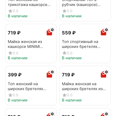
трикотажа кашкорсе
рубчик (кашкорсе)
MINIMI 1141_02CE
MINIMI 1241AS Fresh
0.0
0.0
Bianco
Nero
В наличии
В наличии
‍719‍
₽
‍559‍
₽
Майка женская из
Топ спортивный на
кашкорсе MINIMI
широких бретелях
1321_01CE Celeste
OMSA OmS142 Naturale
0.0
0.0
В наличии
В наличии
‍399‍
₽
‍719‍
₽
Топ женский на
Майка женская на
широких бретелях
широких бретелях из
MINIMI 1141_01CE Bianco
кашкорсе MINIMI
0.0
0.0
1321_01CE Pesca
В наличии
В наличии