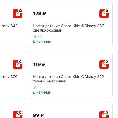
‍129‍
₽
isney 349
Носки детские Conte-Kids ©Disney 350
cветло-розовый
0.0
В наличии
‍119‍
₽
isney 370
Носки детские Conte-Kids ©Disney 372
темно-бирюзовый
0.0
В наличии
‍99‍
₽