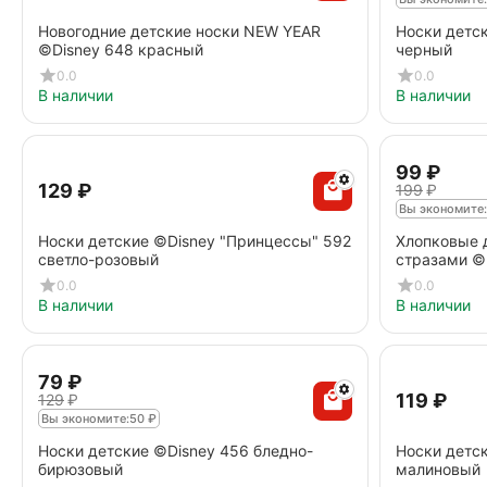
Новогодние детские носки NEW YEAR
Носки детск
©Disney 648 красный
черный
0.0
0.0
В наличии
В наличии
‍99‍
₽
‍129‍
₽
‍199‍
₽
Вы экономите:
Носки детские ©Disney "Принцессы" 592
Хлопковые 
светло-розовый
стразами ©D
0.0
0.0
В наличии
В наличии
‍79‍
₽
‍119‍
₽
‍129‍
₽
Вы экономите:
50
₽
Носки детскиe ©Disney 456 бледно-
Носки детск
бирюзовый
малиновый