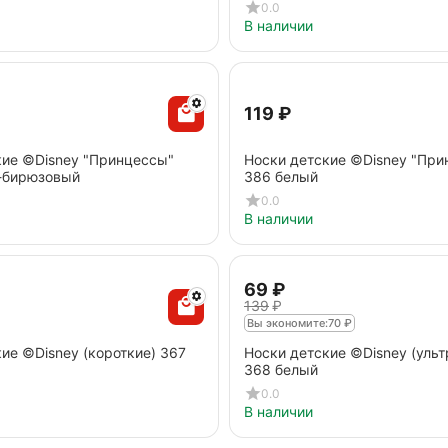
0.0
В наличии
‍119‍
₽
кие ©Disney "Принцессы"
Носки детские ©Disney "При
-бирюзовый
386 белый
0.0
В наличии
‍69‍
₽
‍139‍
₽
Вы экономите:
70
₽
ие ©Disney (короткие) 367
Носки детские ©Disney (ульт
368 белый
0.0
В наличии