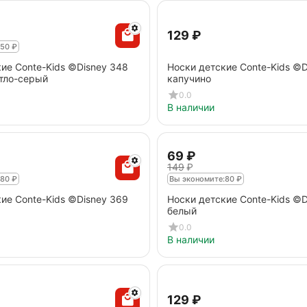
‍129‍
₽
50
₽
ие Conte-Kids ©Disney 348
Носки детские Conte-Kids ©D
тло-серый
капучино
0.0
В наличии
‍69‍
₽
‍149‍
₽
80
₽
Вы экономите:
80
₽
ие Conte-Kids ©Disney 369
Носки детские Conte-Kids ©D
белый
0.0
В наличии
‍129‍
₽