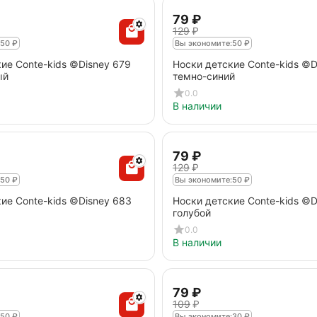
‍79‍
₽
‍129‍
₽
50
₽
Вы экономите:
50
₽
ие Conte-kids ©Disney 679
Носки детские Conte-kids ©D
ый
темно-синий
0.0
В наличии
‍79‍
₽
‍129‍
₽
50
₽
Вы экономите:
50
₽
ие Conte-kids ©Disney 683
Носки детские Conte-kids ©D
голубой
0.0
В наличии
‍79‍
₽
‍109‍
₽
50
₽
Вы экономите:
30
₽