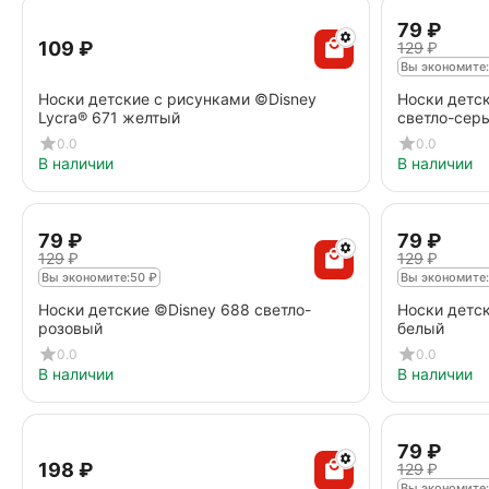
‍79‍
₽
‍109‍
₽
‍129‍
₽
Вы экономите:
Носки детские с рисунками ©Disney
Носки детск
Lycra® 671 желтый
светло-сер
0.0
0.0
В наличии
В наличии
‍79‍
₽
‍79‍
₽
‍129‍
₽
‍129‍
₽
Вы экономите:
50
₽
Вы экономите:
Носки детские ©Disney 688 светло-
Носки детск
розовый
белый
0.0
0.0
В наличии
В наличии
‍79‍
₽
‍198‍
₽
‍129‍
₽
Вы экономите: