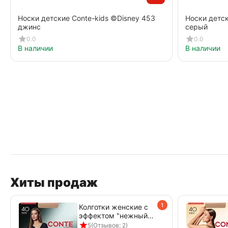
Носки детские Conte-kids ©Disney 453
Носки детск
джинс
серый
0.0
0.0
В наличии
В наличии
Хиты продаж
1
Колготки женские с
эффектом "нежный
шелк" PRESTIGE 40
5
(Отзывов: 2)