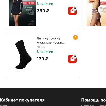
den beige
В наличии
‍359‍
₽
5
Летние тонкие
мужские носки
DIWARI CLASSIC
0.0
COOL EFFECT 010
В наличии
черный
‍179‍
₽
Кабинет покупателя
Помощь по
Войти
Вопросы и отв