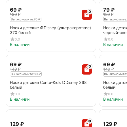
‍69‍
₽
‍79‍
₽
‍139‍
₽
‍129‍
₽
Вы экономите:
70
₽
Вы экономите:
Носки детские ©Disney (ультракороткие)
Носки детск
370 белый
черный-све
0.0
0.0
В наличии
В наличии
‍69‍
₽
‍69‍
₽
‍149‍
₽
‍149‍
₽
Вы экономите:
80
₽
Вы экономите:
Носки детские Conte-Kids ©Disney 368
Носки детск
белый
белый
0.0
0.0
В наличии
В наличии
‍129‍
₽
‍129‍
₽