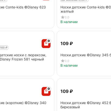
ие Conte-kids ©Disney 623
Носки детские Conte-kids ©D
желтый
0.0
В наличии
‍109‍
₽
100
₽
детские носки с люрексом,
Носки детские ©Disney 345 
isney Frozen 581 черный
0.0
В наличии
‍109‍
₽
ие (короткие) ©Disney 340
Носки детские ©Disney 452 
бирюзовый