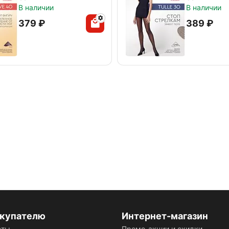
В наличии
В наличии
‍379‍
₽
‍389‍
₽
купателю
Интернет-магазин
еты
Промо-акции и скидки