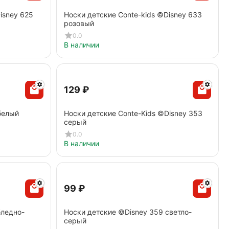
isney 625
Носки детские Conte-kids ©Disney 633
розовый
0.0
В наличии
‍129‍
₽
белый
Носки детские Conte-Kids ©Disney 353
серый
0.0
В наличии
‍99‍
₽
бледно-
Носки детские ©Disney 359 светло-
серый