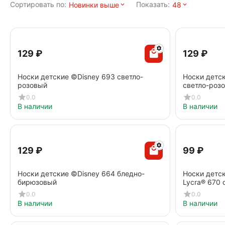
Сортировать по:
Показать:
Новинки выше
48
‍129‍
₽
‍129‍
₽
Носки детские ©Disney 693 светло-
Носки детск
розовый
cветло-роз
0.0
0.0
В наличии
В наличии
‍129‍
₽
‍99‍
₽
Носки детские ©Disney 664 бледно-
Носки детс
бирюзовый
Lycra® 670 
0.0
0.0
В наличии
В наличии