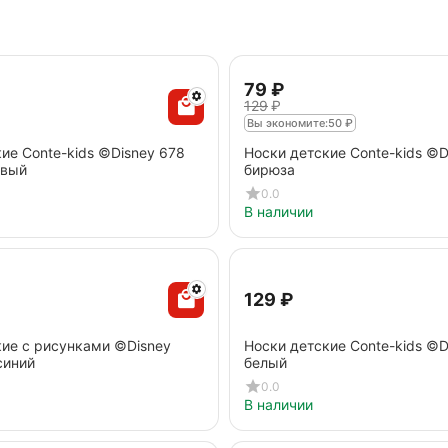
‍79‍
₽
‍129‍
₽
Вы экономите:
50
₽
ие Conte-kids ©Disney 678
Носки детские Conte-kids ©D
овый
бирюза
0.0
В наличии
‍129‍
₽
кие с рисунками ©Disney
Носки детские Conte-kids ©D
синий
белый
0.0
В наличии