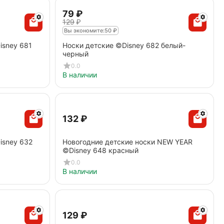
‍79‍
₽
‍129‍
₽
Вы экономите:
50
₽
isney 681
Носки детские ©Disney 682 белый-
черный
0.0
В наличии
‍132‍
₽
isney 632
Новогодние детские носки NEW YEAR
©Disney 648 красный
0.0
В наличии
‍129‍
₽