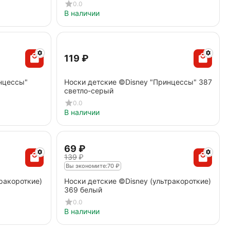
0.0
В наличии
‍119‍
₽
нцессы"
Носки детские ©Disney "Принцессы" 387
светло-серый
0.0
В наличии
‍69‍
₽
‍139‍
₽
Вы экономите:
70
₽
ракороткие)
Носки детские ©Disney (ультракороткие)
369 белый
0.0
В наличии