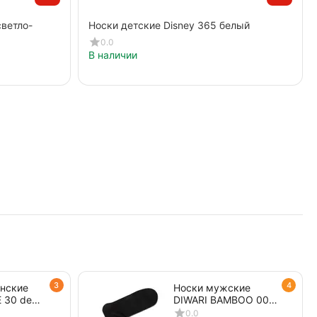
светло-
Носки детские Disney 365 белый
0.0
В наличии
3
4
енские
Носки мужские
 30 den
DIWARI BAMBOO 000
черный
0.0