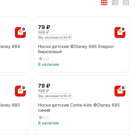
‍79‍
₽
‍129‍
₽
Вы экономите:
50
₽
isney 684
Носки детские ©Disney 686 бледно-
бирюзовый
0.0
В наличии
‍79‍
₽
‍129‍
₽
Вы экономите:
50
₽
isney 680
Носки детские Conte-kids ©Disney 685
синий
0.0
В наличии