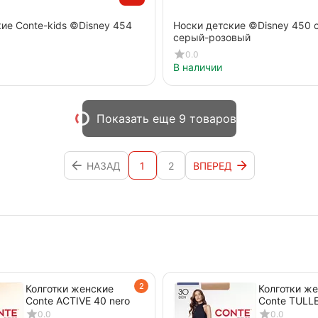
ие Conte-kids ©Disney 454
Носки детские ©Disney 450 
серый-розовый
0.0
В наличии
Показать еще 9 товаров
НАЗАД
1
2
ВПЕРЕД
2
Колготки женские
Колготки ж
Conte ACTIVE 40 nero
Conte TULLE
nero
0.0
0.0