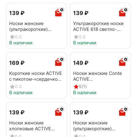
‍139‍
₽
‍139‍
₽
Носки женские
Ультракороткие носки
(ультракороткие)
ACTIVE 618 светло-
ACTIVE 618 бледно-
серый
0.0
0.0
фиолетовый
В наличии
В наличии
‍169‍
₽
‍149‍
₽
Короткие носки ACTIVE
Носки женские Conte
с пикотом-«сердечком»
ACTIVE
в полоску 223 белый-
(ультракороткие) 000
0.0
5
(1)
темно-синий
белый
В наличии
В наличии
‍139‍
₽
‍139‍
₽
Носки женские
Носки женские
хлопковые ACTIVE
(ультракороткие)
(ультракороткие) 000
ACTIVE 000 черный
0.0
0.0