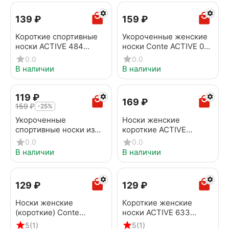
‍139‍
₽
‍159‍
₽
Короткие спортивные
Укороченные женские
носки ACTIVE 484
носки Conte ACTIVE 035
черный
светло-серый-голубой
0.0
0.0
В наличии
В наличии
‍119‍
₽
‍169‍
₽
‍159‍
₽
-25%
Укороченные
Носки женские
спортивные носки из
короткие ACTIVE
хлопка ACTIVE 035
(махровая стопа) 572
0.0
0.0
черный-лиловый
черный
В наличии
В наличии
‍129‍
₽
‍129‍
₽
Носки женские
Короткие женские
(короткие) Conte
носки ACTIVE 633
ACTIVE 633 розовый
салатовый
5
(1)
5
(1)