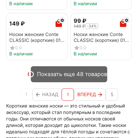
В наличии
В наличии
‍99‍
₽
‍149‍
₽
‍149‍
₽
-34%
Носки женские Conte
Носки женские Conte
CLASSIC (короткие) 016
CLASSIC (короткие) 016
черный
бледно-фиолетовый
0.0
0.0
В наличии
В наличии
Показать еще 48 товаров
1
НАЗАД
ВПЕРЕД
5
1
Короткие женские носки — это стильный и удобный
аксессуар, который стал популярным в последние
годы. Они отличаются от обычных носков своей
длиной, которая доходит до щиколотки. Такие носки
идеально подходят для тёплой погоды и сочетаются с