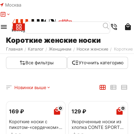
Москва
Меню
Найти
Корзина
Избранное
Аккаунт
Короткие женские носки
Главная
Каталог
Женщинам
Носки женские
Короткие
/
/
/
/
Все фильтры
Уточнить категорию
Новинки выше
‍169‍
₽
‍129‍
₽
Короткие носки с
Укороченные носки из
пикотом-«сердечком»
хлопка CONTE SPORT
CONTE ACTIVE 221
1133 серый