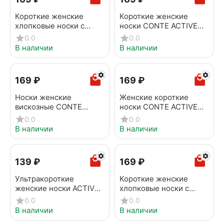
Короткие женские
Короткие женские
хлопковые носки с
носки CONTE ACTIVE
пикотом-«сердечком» в
704 светло-серый
0.0
0.0
горошек 222 белый
В наличии
В наличии
‍169‍
₽
‍169‍
₽
Носки женские
Женские короткие
вискозные CONTE
носки CONTE ACTIVE
ACTIVE 704 кремовый
704 голубой
0.0
0.0
В наличии
В наличии
‍139‍
₽
‍169‍
₽
Ультракороткие
Короткие женские
женские носки ACTIVE
хлопковые носки с
с ажурным
пикотом-«сердечком»
0.0
0.0
переплетением 179
221 белый
В наличии
В наличии
белый