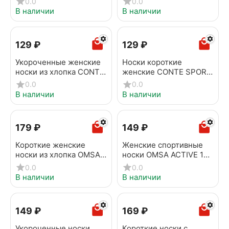
0.0
0.0
серый
В наличии
В наличии
‍129‍
₽
‍129‍
₽
Укороченные женские
Носки короткие
носки из хлопка CONTE
женские CONTE SPORT
SPORT 1133 белый
1133 пепельно-розовый
0.0
0.0
В наличии
В наличии
‍179‍
₽
‍149‍
₽
Короткие женские
Женские спортивные
носки из хлопка OMSA
носки OMSA ACTIVE 151
ACTIVE 155 menta
Bianco
0.0
0.0
В наличии
В наличии
‍149‍
₽
‍169‍
₽
Укороченные носки
Короткие носки с