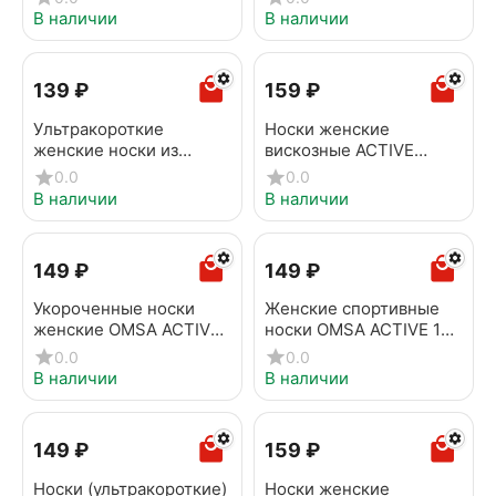
белый
В наличии
В наличии
‍139‍
₽
‍159‍
₽
Ультракороткие
Носки женские
женские носки из
вискозные ACTIVE
бамбуковой пряжи
(ультракороткие, tencel)
0.0
0.0
BAMBOO черный
079 черный
В наличии
В наличии
‍149‍
₽
‍149‍
₽
Укороченные носки
Женские спортивные
женские OMSA ACTIVE
носки OMSA ACTIVE 151
154 Blu Сhiaro
Grigio melange
0.0
0.0
В наличии
В наличии
‍149‍
₽
‍159‍
₽
Носки (ультракороткие)
Носки женские