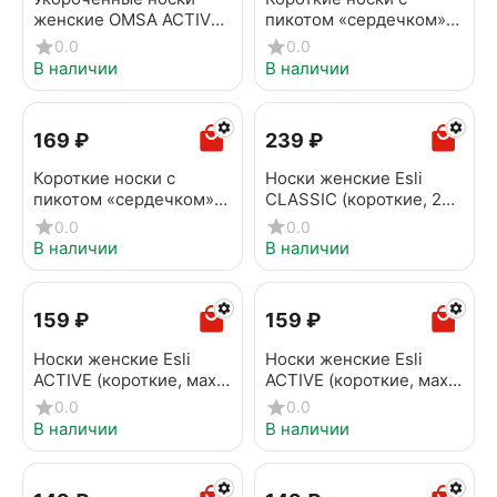
женские OMSA ACTIVE
пикотом «сердечком»
154 Rosso
ACTIVE 221 светло-
0.0
0.0
серый
В наличии
В наличии
‍169‍
₽
‍239‍
₽
Короткие носки с
Носки женские Esli
пикотом «сердечком»
CLASSIC (короткие, 2
ACTIVE 221 белый-
пары) 802 черный-
0.0
0.0
пепельно-розовый
серый
В наличии
В наличии
‍159‍
₽
‍159‍
₽
Носки женские Esli
Носки женские Esli
ACTIVE (короткие, махр.
ACTIVE (короткие, махр.
стопа) 078 белый
стопа) 078 черный
0.0
0.0
В наличии
В наличии