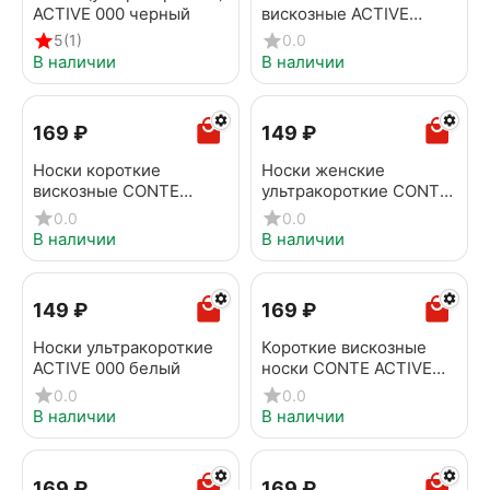
ACTIVE 000 черный
вискозные ACTIVE
(ультракороткие, tencel)
5
(1)
0.0
079 белый
В наличии
В наличии
‍169‍
₽
‍149‍
₽
Носки короткие
Носки женские
вискозные CONTE
ультракороткие CONTE
ACTIVE 704 серый
ACTIVE 000 черный
0.0
0.0
В наличии
В наличии
‍149‍
₽
‍169‍
₽
Носки ультракороткие
Короткие вискозные
ACTIVE 000 белый
носки CONTE ACTIVE
704 темно-синий
0.0
0.0
В наличии
В наличии
‍169‍
₽
‍169‍
₽