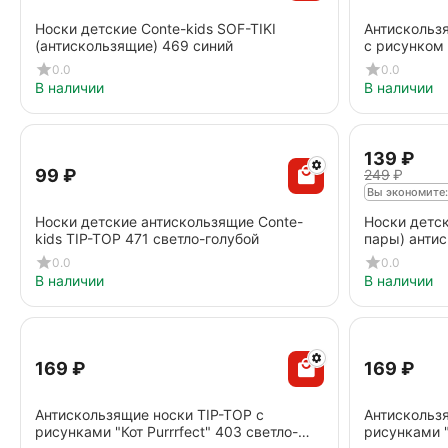
Носки детские Conte-kids SOF-TIKI
Антискольз
(антискользящие) 469 синий
с рисунком
0.0
0.0
В наличии
В наличии
‍139‍
₽
‍99‍
₽
‍249‍
₽
Вы экономите:
Носки детские антискользящие Conte-
Носки детск
kids TIP-TOP 471 светло-голубой
пары) антис
фиолетовый
0.0
0.0
В наличии
В наличии
‍169‍
₽
‍169‍
₽
Антискользящие носки TIP-TOP с
Антискользя
рисунками "Кот Purrrfect" 403 светло-
рисунками "