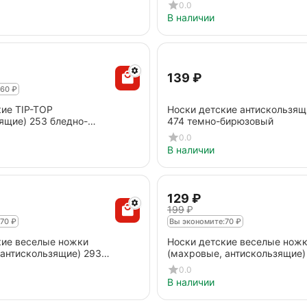
0.0
В наличии
‍139‍
₽
60
₽
ие TIP-TOP
Носки детские антискользящ
ящие) 253 бледно-
474 темно-бирюзовый
0.0
В наличии
‍129‍
₽
‍199‍
₽
70
₽
Вы экономите:
70
₽
кие веселые ножки
Носки детские веселые нож
 антискользящие) 293
(махровые, антискользящие)
юзовый
бежевый
0.0
В наличии