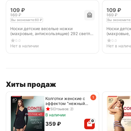
‍109‍
₽
‍109‍
₽
‍169‍
₽
‍169‍
₽
Вы экономите:
60
₽
Вы экономите:
Носки детские веселые ножки
Носки детс
(махровые, антискользящие) 292 cветло-
(махровые, 
розовый
серый
0.0
0.0
Нет в наличии
Нет в налич
Хиты продаж
1
Колготки женские с
эффектом "нежный
шелк" PRESTIGE 40
5
(Отзывов: 2)
den beige
В наличии
‍359‍
₽