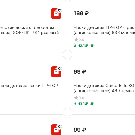
‍169‍
₽
етские носки с отворотом
Носки детские TIP-TOP с ри
ящие) SOF-TIKI 764 розовый
(антискользящие) 636 мали
0.0
В наличии
‍99‍
₽
ящие детские носки TIP-TOP
Носки детские Conte-kids SO
(антискользящие) 469 темн
0.0
В наличии
‍99‍
₽