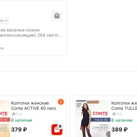
60
₽
кие веселые ножки
антискользящие) 294 светло-
ии
2
Колготки женские
Колготки ж
Conte ACTIVE 40 nero
Conte TULLE
nero
0.0
0.0
В наличии
В наличии
‍379‍
₽
‍389‍
₽