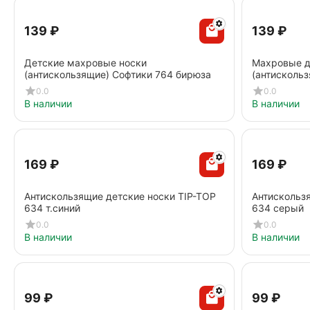
‍139‍
₽
‍139‍
₽
Детские махровые носки
Махровые д
(антискользящие) Софтики 764 бирюза
(антискольз
0.0
0.0
В наличии
В наличии
‍169‍
₽
‍169‍
₽
Антискользящие детские носки TIP-TOP
Антискольз
634 т.синий
634 серый
0.0
0.0
В наличии
В наличии
‍99‍
₽
‍99‍
₽