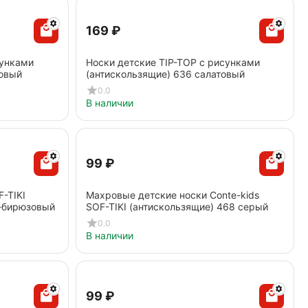
‍169‍
₽
сунками
Носки детские TIP-TOP с рисунками
новый
(антискользящие) 636 салатовый
0.0
В наличии
‍99‍
₽
F-TIKI
Махровые детские носки Conte-kids
о-бирюзовый
SOF-TIKI (антискользящие) 468 серый
0.0
В наличии
‍99‍
₽