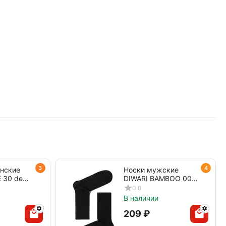
3
4
енские
Носки мужские
 30 den
DIWARI BAMBOO 000
черный
0.0
В наличии
‍209‍
₽