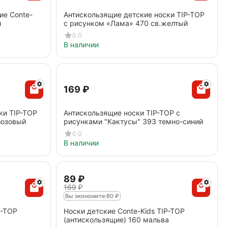
ие Conte-
Антискользящие детские носки TIP-TOP
й
с рисунком «Лама» 470 св.желтый
0.0
В наличии
‍169‍
₽
ки TIP-TOP
Антискользящие носки TIP-TOP с
рюзовый
рисунками "Кактусы" 393 темно-синий
0.0
В наличии
‍89‍
₽
‍169‍
₽
Вы экономите:
80
₽
P-TOP
Носки детские Conte-Kids TIP-TOP
(антискользящие) 160 мальва