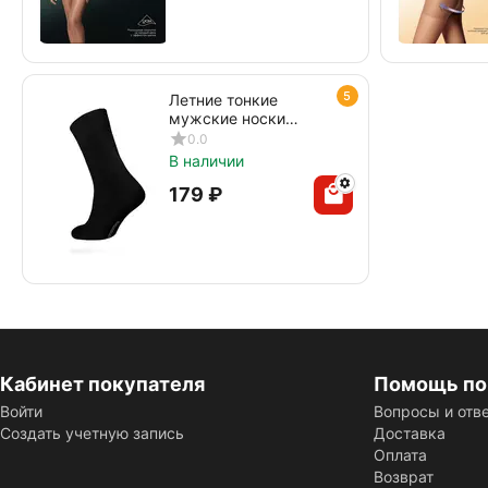
5
Летние тонкие
мужские носки
DIWARI CLASSIC
0.0
COOL EFFECT 010
В наличии
черный
‍179‍
₽
Кабинет покупателя
Помощь по
Войти
Вопросы и отв
Создать учетную запись
Доставка
Оплата
Возврат