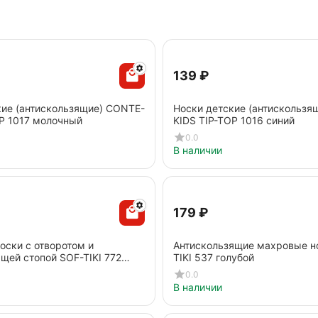
‍139‍
₽
кие (антискользящие) CONTE-
Носки детские (антискользя
OP 1017 молочный
KIDS TIP-TOP 1016 синий
0.0
В наличии
‍179‍
₽
оски с отворотом и
Антискользящие махровые н
щей стопой SOF-TIKI 772
TIKI 537 голубой
овый
0.0
В наличии