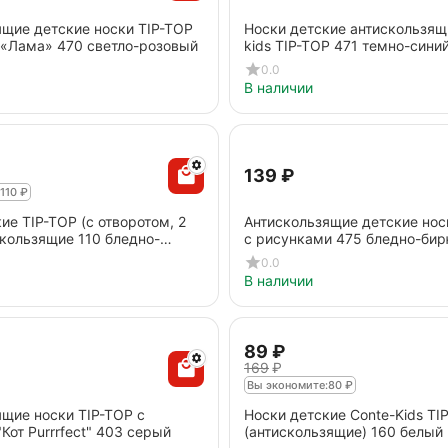
ящие детские носки TIP-TOP
Носки детские антискользящ
 «Лама» 470 cветло-розовый
kids TIP-TOP 471 темно-сини
0.0
В наличии
‍139‍
₽
110
₽
ие TIP-TOP (с отворотом, 2
Антискользящие детские нос
кользящие 110 бледно-
с рисунками 475 бледно-би
0.0
В наличии
‍89‍
₽
‍169‍
₽
Вы экономите:
80
₽
щие носки TIP-TOP с
Носки детские Conte-Kids TI
Кот Purrrfect" 403 серый
(антискользящие) 160 белый