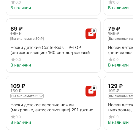
голубой
0.0
0.0
В наличии
В наличии
‍89‍
₽
‍79‍
₽
‍169‍
₽
‍139‍
₽
Вы экономите:
80
₽
Вы экономите:
Носки детские Conte-Kids TIP-TOP
Носки детск
(антискользящие) 160 cветло-розовый
(антискольз
фиолетовый
0.0
0.0
В наличии
В наличии
‍109‍
₽
‍129‍
₽
‍169‍
₽
‍199‍
₽
Вы экономите:
60
₽
Вы экономите:
Носки детские веселые ножки
Носки детс
(махровые, антискользящие) 291 джинс
(махровые,
бледно-бир
0.0
0.0
В наличии
В наличии