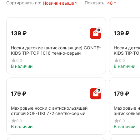
Сортировать по:
Показать:
Новинки выше
48
‍139‍
₽
‍139‍
₽
Носки детские (антискользящие) CONTE-
Носки детс
KIDS TIP-TOP 1016 темно-серый
KIDS TIP-T
0.0
0.0
В наличии
В наличии
‍179‍
₽
‍179‍
₽
Махровые носки с антискользящей
Махровые н
стопой SOF-TIKI 772 светло-серый
антискользя
светло-роз
0.0
0.0
В наличии
В наличии