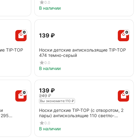
0.0
В наличии
‍139‍
₽
ие TIP-TOP
Носки детские антискользящие TIP-TOP
474 темно-серый
0.0
В наличии
‍139‍
₽
‍249‍
₽
Вы экономите:
110
₽
ки
Носки детские TIP-TOP (с отворотом, 2
 295
пары) антискользящие 110 светло-
розовый
0.0
В наличии