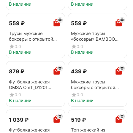
В наличии
В наличии
‍559‍
₽
‍559‍
₽
Трусы мужские
Мужские трусы
боксеры с открытой
«боксеры» BAMBOO
резинкой OMSA OmB
OMSA OmB 1250
0.0
0.0
1234 blu scuro
Oceania
В наличии
В наличии
‍879‍
₽
‍439‍
₽
Футболка женская
Мужские трусы
OMSA OmT_D1201
боксеры с открытой
Bianco
резинкой OMSA OmB
0.0
0.0
1234-1 Antracite
В наличии
В наличии
1 039
₽
‍519‍
₽
Футболка женская
Топ женский из