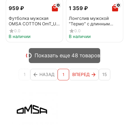
‍959‍
₽
1 359
₽
Футболка мужская
Лонгслив мужской
OMSA COTTON OmT_U
"Термо" с длинным
1201 Nero
рукавом OMSA OmU
0.0
0.0
1611T PV Nero
В наличии
В наличии
Показать еще 48 товаров
1
НАЗАД
ВПЕРЕД
15
1