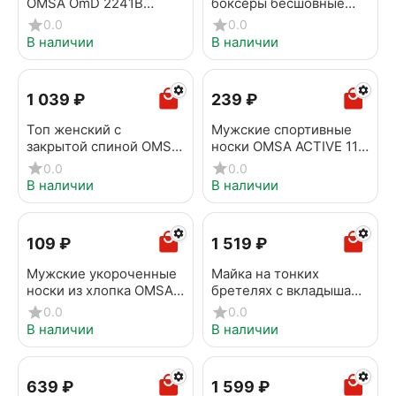
OMSA OmD 2241B
боксеры бесшовные
Invisible Slip Alto Militari
OMSA OmB 2235
0.0
0.0
VISCOSE Grafite
В наличии
В наличии
1 039
₽
‍239‍
₽
Топ женский c
Мужские спортивные
закрытой спиной OMSA
носки OMSA ACTIVE 116
1141B Invisible Avorio
militari
0.0
0.0
В наличии
В наличии
‍109‍
₽
1 519
₽
Мужские укороченные
Майка на тонких
носки из хлопка OMSA
бретелях с вкладышами
ACTIVE 114 Ocra
OMSA 1211B OmD
0.0
0.0
Invisible Caramello
В наличии
В наличии
‍639‍
₽
1 599
₽