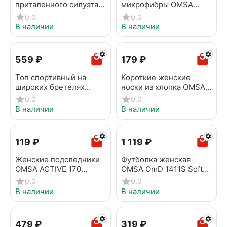
приталенного силуэта
микрофибры OMSA
OMSA OmT_D1203
OmS131 Nero
0.0
0.0
Cappuccino
В наличии
В наличии
‍559‍
₽
‍179‍
₽
Топ спортивный на
Короткие женские
широких бретелях
носки из хлопка OMSA
OMSA OmS142 Nero
ACTIVE 155 menta
0.0
0.0
В наличии
В наличии
‍119‍
₽
1 119
₽
Женские подследники
Футболка женская
OMSA ACTIVE 170
OMSA OmD 1411S Soft
Bianco
Beige
0.0
0.0
В наличии
В наличии
‍479‍
₽
‍319‍
₽