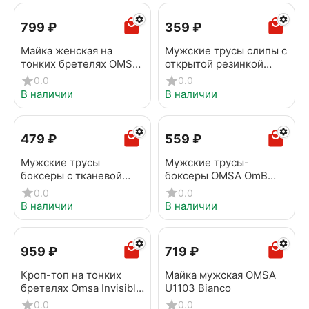
‍799‍
₽
‍359‍
₽
Майка женская на
Мужские трусы слипы с
тонких бретелях OMSA
открытой резинкой
1221S Soft Avorio
OMSA OmB 1224-1
0.0
0.0
Antracite
В наличии
В наличии
‍479‍
₽
‍559‍
₽
Мужские трусы
Мужские трусы-
боксеры с тканевой
боксеры OMSA OmB
резинкой OMSA OmB
1243-1 Bordo
0.0
0.0
1236 blu notte
В наличии
В наличии
‍959‍
₽
‍719‍
₽
Кроп-топ на тонких
Майка мужская OMSA
бретелях Omsa Invisible
U1103 Bianco
1111B Rosa antico
0.0
0.0