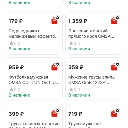
scuro
В наличии
В наличии
‍179‍
₽
1 359
₽
Подследники с
Лонгслив женский
меланжевым эффектом
прямого кроя OMSA
OMSA ACTIVE 171 Beige
OmT_D1631 Bianco
0.0
0.0
melange
В наличии
В наличии
‍959‍
₽
‍359‍
₽
Футболка мужская
Мужские трусы слипы
OMSA COTTON OmT_U
OMSA OmB 1223-1
1201 Bianco
Antracite
0.0
0.0
В наличии
В наличии
‍399‍
₽
‍719‍
₽
Трусы «слипы» женские
Трусы мужские