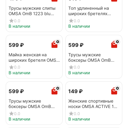
Трусы мужские слипы
Топ удлиненный на
OMSA OmB 1223 blu
широких бретелях
scuro
OMSA БOmD_S Wafle
0.0
0.0
1242-01SS Blu
В наличии
В наличии
‍599‍
₽
‍599‍
₽
Майка женская на
Трусы мужские
широких бретеля OMSA
боксеры OMSA OmB
OmS181 Naturale
1233 blu scuro
0.0
0.0
В наличии
В наличии
‍599‍
₽
‍149‍
₽
Трусы мужские
Женские спортивные
боксеры OMSA OmB
носки OMSA ACTIVE 151
1233 Grigio scuro
Bianco
0.0
0.0
В наличии
В наличии