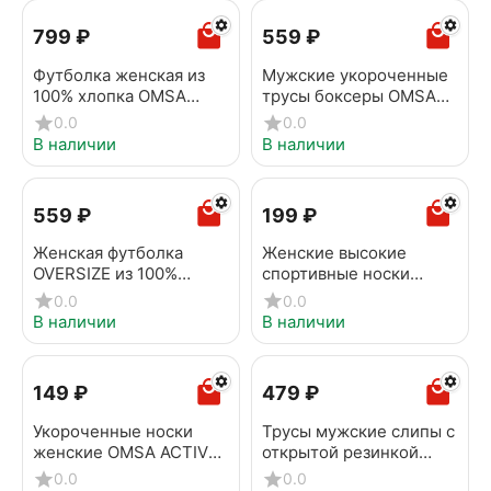
‍799‍
₽
‍559‍
₽
Футболка женская из
Мужские укороченные
100% хлопка OMSA
трусы боксеры OMSA
OmT_D1202 Nero
OmB 1265 blu notte
0.0
0.0
В наличии
В наличии
‍559‍
₽
‍199‍
₽
Женская футболка
Женские высокие
OVERSIZE из 100%
спортивные носки
хлопка OMSA
OMSA ACTIVE 152 Grigio
0.0
0.0
OmT_D1301 Arancio
melange
В наличии
В наличии
‍149‍
₽
‍479‍
₽
Укороченные носки
Трусы мужские слипы с
женские OMSA ACTIVE
открытой резинкой
154 Rosso
OMSA OmB 1224 blu
0.0
0.0