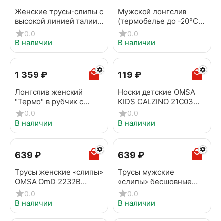
Женские трусы-слипы с
Мужской лонгслив
высокой линией талии
(термобелье до -20°C)
OMSA OmD 2231B
OMSA OmU 1613T Grigio
0.0
0.0
Invisible Slip Maxi Avorio
scuro
В наличии
В наличии
1 359
₽
‍119‍
₽
Лонгслив женский
Носки детские OMSA
"Термо" в рубчик с
KIDS CALZINO 21C03
воротником OMSA OmD
Nero
0.0
0.0
1624T RB Avorio
В наличии
В наличии
‍639‍
₽
‍639‍
₽
Трусы женские «слипы»
Трусы мужские
OMSA OmD 2232B
«слипы» бесшовные
Invisible Slip Maxi Beige
OMSA 2121S Fumo
0.0
0.0
В наличии
В наличии