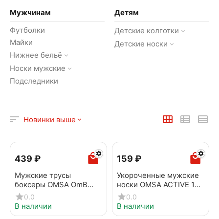
Мужчинам
Детям
Футболки
Детские колготки
Майки
Детские носки
Нижнее бельё
Носки мужские
Подследники
Новинки выше
‍439‍
₽
‍159‍
₽
Мужские трусы
Укороченные мужские
боксеры OMSA OmB
носки OMSA ACTIVE 124
1233-1 Antracite
Grigio chiaro
0.0
0.0
В наличии
В наличии