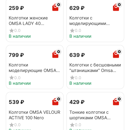
‍259‍
₽
‍629‍
₽
Колготки женские
Колготки с
OMSA LADY 40
моделирующими
caramello
шортиками OMSA
0.0
0.0
PERFECT BODY 70 Nero
В наличии
В наличии
‍799‍
₽
‍639‍
₽
Колготки
Колготки с бесшовными
моделирующие OMSA
"штанишками" Omsa
SLIM SHAPE 40
Innovattiva 20 caramello
0.0
0.0
caramello
В наличии
В наличии
‍539‍
₽
‍429‍
₽
Колготки OMSA VELOUR
Тонкие колготки с
ACTIVE 100 Nero
шортиками OMSA
ATTIVA 20 naturale
0.0
0.0