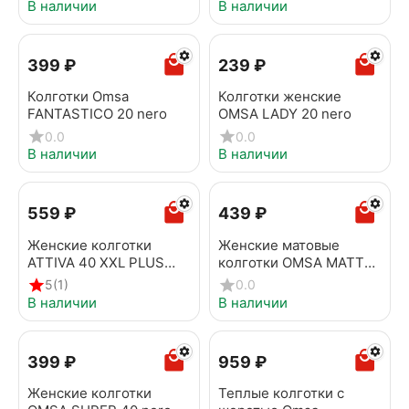
В наличии
В наличии
‍399‍
₽
‍239‍
₽
Колготки Omsa
Колготки женские
FANTASTICO 20 nero
OMSA LADY 20 nero
0.0
0.0
В наличии
В наличии
‍559‍
₽
‍439‍
₽
Женские колготки
Женские матовые
ATTIVA 40 XXL PLUS
колготки OMSA MATTE
SIZE nero
20 den nero
5
(1)
0.0
В наличии
В наличии
‍399‍
₽
‍959‍
₽
Женские колготки
Теплые колготки с