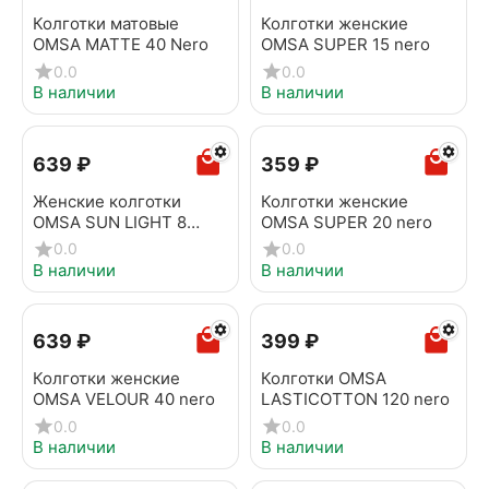
Колготки матовые
Колготки женские
OMSA MATTE 40 Nero
OMSA SUPER 15 nero
0.0
0.0
В наличии
В наличии
‍639‍
₽
‍359‍
₽
Женские колготки
Колготки женские
OMSA SUN LIGHT 8
OMSA SUPER 20 nero
beige naturel
0.0
0.0
В наличии
В наличии
‍639‍
₽
‍399‍
₽
Колготки женские
Колготки OMSA
OMSA VELOUR 40 nero
LASTICOTTON 120 nero
0.0
0.0
В наличии
В наличии