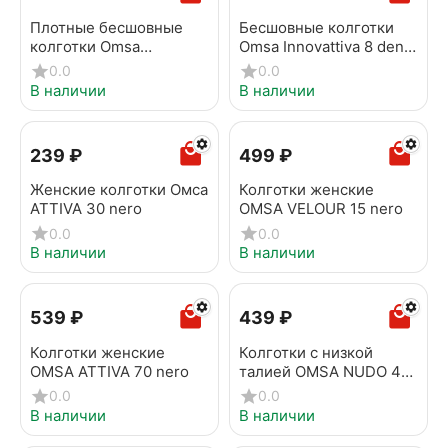
Плотные бесшовные
Бесшовные колготки
колготки Omsa
Omsa Innovattiva 8 den
INNOVATTIVA 70 MICRO
nero
0.0
0.0
nero
В наличии
В наличии
‍239‍
₽
‍499‍
₽
Женские колготки Омса
Колготки женские
ATTIVA 30 nero
OMSA VELOUR 15 nero
0.0
0.0
В наличии
В наличии
‍539‍
₽
‍439‍
₽
Колготки женские
Колготки с низкой
OMSA ATTIVA 70 nero
талией OMSA NUDO 40
Vita Bassa Nero
0.0
0.0
В наличии
В наличии