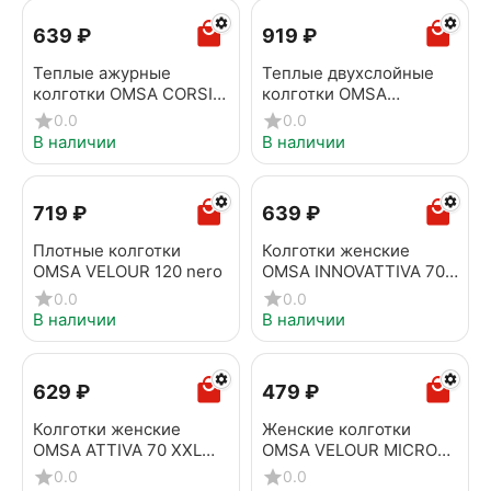
‍639‍
₽
‍919‍
₽
Теплые ажурные
Теплые двухслойные
колготки OMSA CORSIA
колготки OMSA
120 nero
MICRO&COTTON 140
0.0
0.0
nero
В наличии
В наличии
‍719‍
₽
‍639‍
₽
Плотные колготки
Колготки женские
OMSA VELOUR 120 nero
OMSA INNOVATTIVA 70
(бесшовные) nero
0.0
0.0
В наличии
В наличии
‍629‍
₽
‍479‍
₽
Колготки женские
Женские колготки
OMSA ATTIVA 70 XXL
OMSA VELOUR MICRO
PLUS SIZE nero
100 nero
0.0
0.0