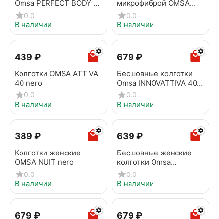
Omsa PERFECT BODY 50
микрофиброй OMSA
nero
VELOUR 70 nero
0.0
0.0
В наличии
В наличии
‍439‍
₽
‍679‍
₽
Колготки OMSA ATTIVA
Бесшовные колготки
40 nero
Omsa INNOVATTIVA 40
nero
0.0
0.0
В наличии
В наличии
‍389‍
₽
‍639‍
₽
Колготки женские
Бесшовные женские
OMSA NUIT nero
колготки Omsa
Innovattiva 20 nero
0.0
0.0
В наличии
В наличии
‍679‍
₽
‍679‍
₽