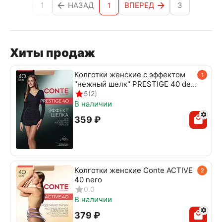
1
НАЗАД
ВПЕРЕД
3
1
Хиты продаж
Колготки женские с эффектом
1
"нежный шелк" PRESTIGE 40 den
beige
5
(2)
В наличии
‍359‍
₽
Колготки женские Conte ACTIVE
2
40 nero
0.0
В наличии
‍379‍
₽