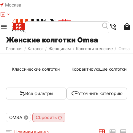
Москва
Меню
Женские колготки Omsa
Главная
Каталог
Женщинам
Колготки женские
Omsa
/
/
/
/
Классические колготки
Корректирующие колготки
Все фильтры
Уточнить категорию
OMSA
Сбросить
Новинки выше