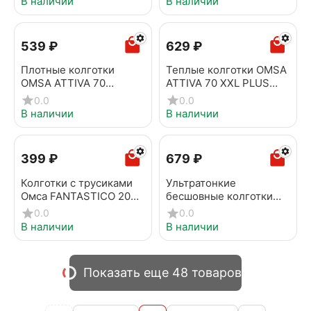
В наличии
В наличии
‍539‍
₽
‍629‍
₽
Плотные колготки
Теплые колготки OMSA
OMSA ATTIVA 70
ATTIVA 70 XXL PLUS
camoscio
SIZE caramello
0.0
0.0
В наличии
В наличии
‍399‍
₽
‍679‍
₽
Колготки с трусиками
Ультратонкие
Омса FANTASTICO 20
бесшовные колготки
lola
OMSA INNOVATTIVA 8
0.0
0.0
beige naturel
В наличии
В наличии
Показать еще 48 товаров