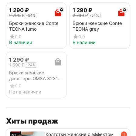
1 290
₽
1 290
₽
2 790
₽
2 790
₽
-54%
-54%
Брюки женские Conte
Брюки женские Conte
TEONA fumo
TEONA grey
0.0
0.0
В наличии
В наличии
1 290
₽
1 690
₽
-24%
Брюки женские
джоггеры OMSA 3231С
cappuccino
0.0
Нет в наличии
Хиты продаж
Колготки женские с эффектом
1