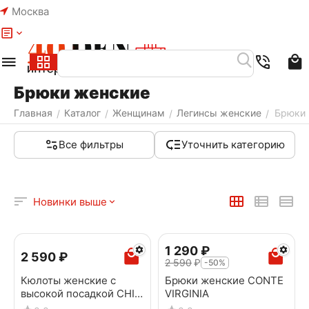
Москва
Меню
Найти
Корзина
Избранное
Аккаунт
Брюки женские
Главная
Каталог
Женщинам
Легинсы женские
Брюки
/
/
/
/
Все фильтры
Уточнить категорию
Новинки выше
1 290
₽
2 590
₽
2 590
₽
-50%
Кюлоты женские с
Брюки женские CONTE
высокой посадкой CHIA
VIRGINIA
Misty forest