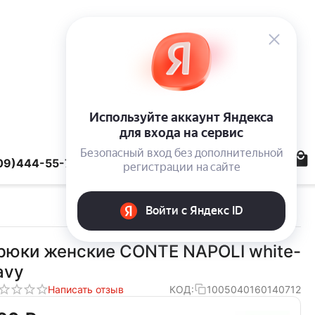
09)444-55-78
рюки женские CONTE NAPOLI white-
avy
Написать отзыв
КОД:
1005040160140712