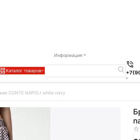
Информация
Каталог товаров
+7(9
кие CONTE NAPOLI white-navy
Б
n