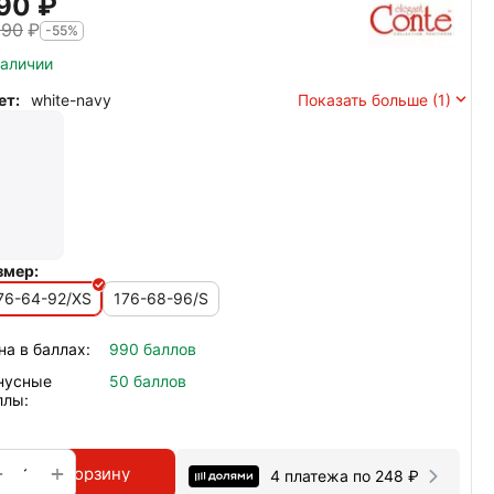
90‍
₽
190
₽
-55%
наличии
ет:
white-navy
Показать больше (1)
змер:
76-64-92/XS
176-68-96/S
на в баллах:
990 баллов
нусные
50 баллов
ллы:
+
−
В корзину
4 платежа по
248
₽