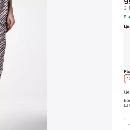
‍9
2 
В 
Цв
Ра
1
Це
Бо
ба