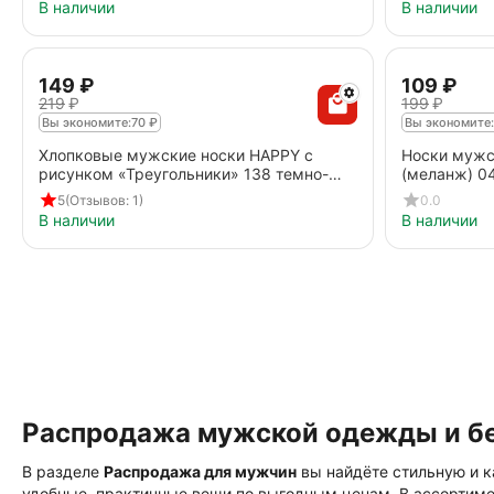
В наличии
В наличии
‍149‍
₽
‍109‍
₽
‍219‍
₽
‍199‍
₽
Вы экономите:
70
₽
Вы экономите:
Хлопковые мужские носки HAPPY с
Носки мужс
рисунком «Треугольники» 138 темно-
(меланж) 0
синий
5
(Отзывов: 1)
0.0
В наличии
В наличии
Распродажа мужской одежды и бе
В разделе
Распродажа для мужчин
вы найдёте стильную и к
удобные, практичные вещи по выгодным ценам. В ассортиме