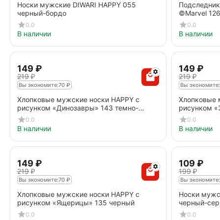
Носки мужские DIWARI HAPPY 055
Подследник
черный-бордо
©Marvel 12
0.0
0.0
В наличии
В наличии
‍149‍
₽
‍149‍
₽
‍219‍
₽
‍219‍
₽
Вы экономите:
70
₽
Вы экономите:
Хлопковые мужские носки HAPPY с
Хлопковые 
рисунком «Динозавры» 143 темно-
рисунком «
зеленый
0.0
0.0
В наличии
В наличии
‍149‍
₽
‍109‍
₽
‍219‍
₽
‍199‍
₽
Вы экономите:
70
₽
Вы экономите:
Хлопковые мужские носки HAPPY с
Носки мужс
рисунком «Ящерицы» 135 черный
черный-се
0.0
0.0