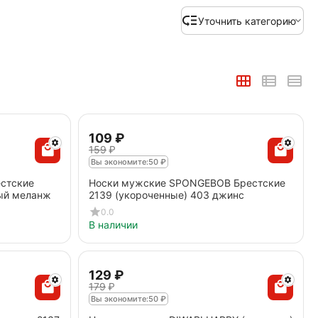
Уточнить категорию
‍109‍
₽
‍159‍
₽
Вы экономите:
50
₽
стские
Носки мужские SPONGEBOB Брестские
рый меланж
2139 (укороченные) 403 джинс
0.0
В наличии
‍129‍
₽
‍179‍
₽
Вы экономите:
50
₽