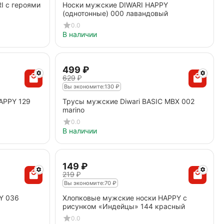
I с героями
Носки мужские DIWARI HAPPY
(однотонные) 000 лавандовый
0.0
В наличии
‍499‍
₽
‍629‍
₽
Вы экономите:
130
₽
APPY 129
Трусы мужские Diwari BASIC MBX 002
marino
0.0
В наличии
‍149‍
₽
‍219‍
₽
Вы экономите:
70
₽
Y 036
Хлопковые мужские носки HAPPY с
рисунком «Индейцы» 144 красный
0.0