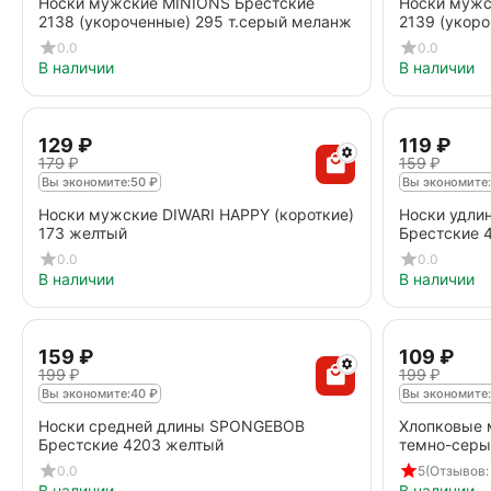
Носки мужские MINIONS Брестские
Носки мужс
2138 (укороченные) 295 т.серый меланж
2139 (укоро
0.0
0.0
В наличии
В наличии
‍129‍
₽
‍119‍
₽
‍179‍
₽
‍159‍
₽
Вы экономите:
50
₽
Вы экономите:
Носки мужские DIWARI HAPPY (короткие)
Носки удли
173 желтый
Брестские 
0.0
0.0
В наличии
В наличии
‍159‍
₽
‍109‍
₽
‍199‍
₽
‍199‍
₽
Вы экономите:
40
₽
Вы экономите:
Носки средней длины SPONGEBOB
Хлопковые 
Брестские 4203 желтый
темно-серы
0.0
5
(Отзывов: 
В наличии
В наличии