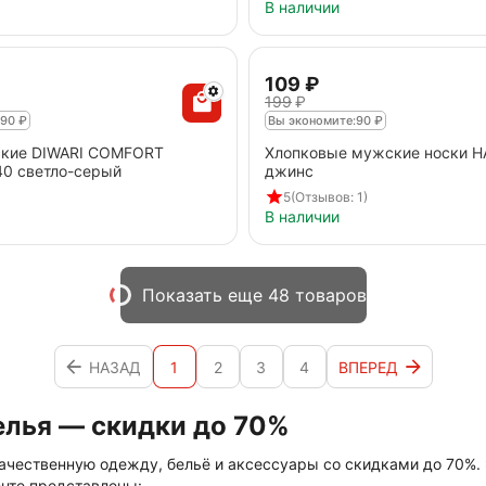
В наличии
‍109‍
₽
‍199‍
₽
90
₽
Вы экономите:
90
₽
кие DIWARI COMFORT
Хлопковые мужские носки H
40 светло-серый
джинс
5
(Отзывов: 1)
В наличии
Показать еще 48 товаров
НАЗАД
1
2
3
4
ВПЕРЕД
лья — скидки до 70%
ачественную одежду, бельё и аксессуары со скидками до 70%. 
нте представлены: