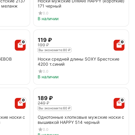
стские 2137
Носки мужские DIWARI HAPPY (короткие)
й меланж
171 черный
0.0
В наличии
‍119‍
₽
‍199‍
₽
Вы экономите:
80
₽
GEBOB
Носки средней длины SOXY Брестские
4200 т.синий
0.0
В наличии
‍189‍
₽
‍249‍
₽
Вы экономите:
60
₽
кие носки с
Однотонные хлопковые мужские носки с
й
вышивкой HAPPY 514 черный
0.0
В наличии