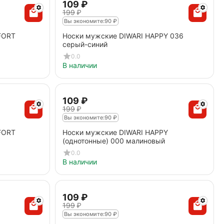
‍109‍
₽
‍199‍
₽
Вы экономите:
90
₽
FORT
Носки мужские DIWARI HAPPY 036
серый-синий
0.0
В наличии
‍109‍
₽
‍199‍
₽
Вы экономите:
90
₽
FORT
Носки мужские DIWARI HAPPY
(однотонные) 000 малиновый
0.0
В наличии
‍109‍
₽
‍199‍
₽
Вы экономите:
90
₽