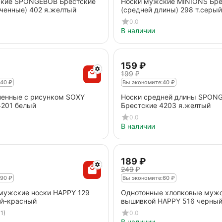
кие SPONGEBOB Брестские
Носки мужские MINIONS Бре
ченные) 402 я.желтый
(средней длины) 298 т.серы
0.0
В наличии
‍159‍
₽
‍199‍
₽
40
₽
Вы экономите:
40
₽
ненные с рисунком SOXY
Носки средней длины SPON
4201 белый
Брестские 4203 я.желтый
0.0
В наличии
‍189‍
₽
‍249‍
₽
90
₽
Вы экономите:
60
₽
мужские носки HAPPY 129
Однотонные хлопковые мужс
й-красный
вышивкой HAPPY 516 черны
1)
0.0
В наличии