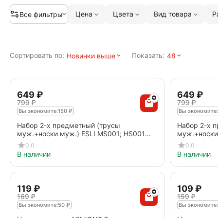
Цена
Цвета
Вид товара
Р
Все фильтры
Сортировать по:
Показать:
Новинки выше
48
‍649‍
₽
‍649‍
₽
‍799‍
₽
‍799‍
₽
Вы экономите:
150
₽
Вы экономите:
Набор 2-х предметный (трусы
Набор 2-х 
муж.+носки муж.) ESLI MS001; HS001
муж.+носки
yellow
purple
0.0
0.0
В наличии
В наличии
‍119‍
₽
‍109‍
₽
‍169‍
₽
‍159‍
₽
Вы экономите:
50
₽
Вы экономите: