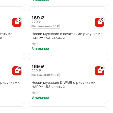
‍169‍
₽
‍229‍
₽
Вы экономите:
60
₽
чатными
Носки мужские с печатными рисунками
й
HAPPY 154 черный
0.0
В наличии
‍169‍
₽
‍229‍
₽
Вы экономите:
60
₽
 рисунками
Носки мужские DIWARI с рисунками
HAPPY 153 черный
0.0
В наличии