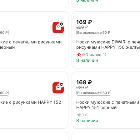
‍169‍
₽
‍229‍
₽
60
₽
Вы экономите:
60
₽
кие с печатными рисунками
Носки мужские DIWARI с пе
черный
рисунками HAPPY 150 желты
4
(Отзывов: 1)
В наличии
‍169‍
₽
‍229‍
₽
60
₽
Вы экономите:
60
₽
кие с рисунками HAPPY 152
Носки мужские с печатными
HAPPY 151 черный
0.0
В наличии