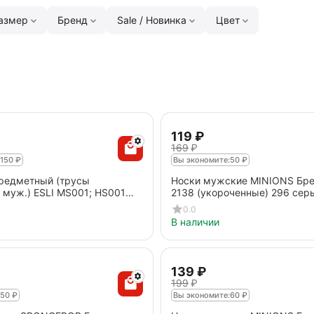
азмер
Бренд
Sale / Новинка
Цвет
‍119‍
₽
‍169‍
₽
150
₽
Вы экономите:
50
₽
предметный (трусы
Носки мужские MINIONS Бре
 муж.) ESLI MS001; HS001
2138 (укороченные) 296 се
0.0
В наличии
‍139‍
₽
‍199‍
₽
50
₽
Вы экономите:
60
₽