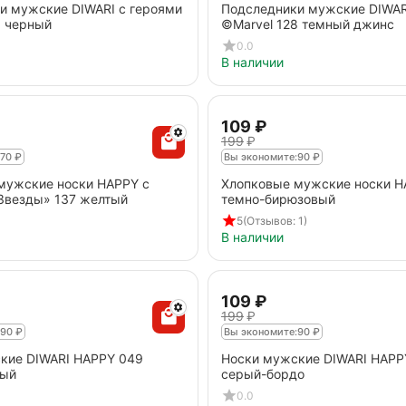
и мужские DIWARI с героями
Подследники мужские DIWAR
6 черный
©Marvel 128 темный джинс
0.0
В наличии
‍109‍
₽
‍199‍
₽
70
₽
Вы экономите:
90
₽
мужские носки HAPPY с
Хлопковые мужские носки H
Звезды» 137 желтый
темно-бирюзовый
5
(Отзывов: 1)
В наличии
‍109‍
₽
‍199‍
₽
90
₽
Вы экономите:
90
₽
кие DIWARI HAPPY 049
Носки мужские DIWARI HAPP
рый
серый-бордо
0.0