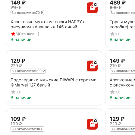
‍149‍
₽
‍489‍
₽
‍219‍
₽
‍699‍
₽
Вы экономите:
70
₽
Вы экономите:
Хлопковые мужские носки HAPPY с
Трусы мужс
рисунком «Ананасы» 145 синий
коробке) re
5
(Отзывов: 1)
0.0
В наличии
В наличии
‍129‍
₽
‍149‍
₽
‍229‍
₽
‍219‍
₽
Вы экономите:
100
₽
Вы экономите:
Подследники мужские DIWARI с героями
Хлопковые 
©Marvel 127 белый
с рисунком
0.0
0.0
В наличии
В наличии
‍109‍
₽
‍129‍
₽
‍199‍
₽
‍229‍
₽
Вы экономите:
90
₽
Вы экономите: