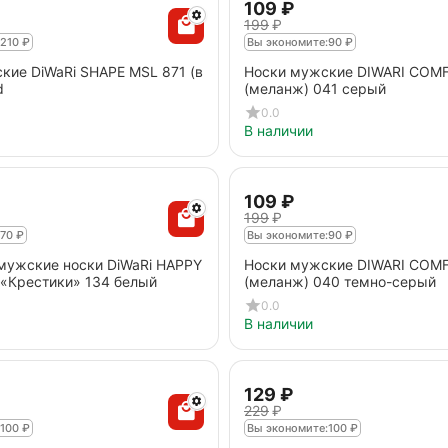
‍109‍
₽
‍199‍
₽
210
₽
Вы экономите:
90
₽
кие DiWaRi SHAPE MSL 871 (в
Носки мужские DIWARI COM
d
(меланж) 041 серый
0.0
В наличии
‍109‍
₽
‍199‍
₽
70
₽
Вы экономите:
90
₽
мужские носки DiWaRi HAPPY
Носки мужские DIWARI COM
 «Крестики» 134 белый
(меланж) 040 темно-серый
0.0
В наличии
‍129‍
₽
‍229‍
₽
100
₽
Вы экономите:
100
₽