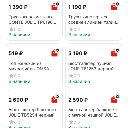
1 390
₽
1 190
₽
Трусы женские танга
Трусы хипстеры со
CONTE JOLIE TP6196
средней линией талии
зефир
SECOND SKIN RP7142
0.0
0.0
нюд
В наличии
В наличии
‍519‍
₽
3 190
₽
Топ женский из
Бюстгальтер пуш-ап
микрофибры OMSA
JOLIE TB1253 черный
OmS131 Nero
0.0
0.0
В наличии
В наличии
2 690
₽
2 590
₽
Бюстгальтер балконет
Бюстгальтер балконет
JOLIE TB5254 черный
с мягкой чашкой JOLIE
TB6255 черный
0.0
0.0
В наличии
В наличии