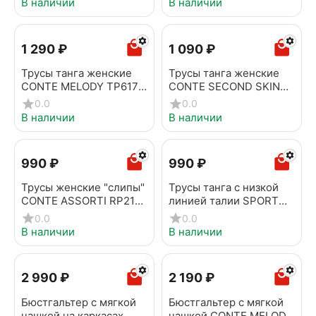
В наличии
В наличии
1 290
₽
1 090
₽
Трусы танга женские
Трусы танга женские
CONTE MELODY TP6171
CONTE SECOND SKIN
нюд
RP6143 нюд
0.0
0.0
В наличии
В наличии
‍990‍
₽
‍990‍
₽
Трусы женские "слипы"
Трусы танга с низкой
CONTE ASSORTI RP2182
линией талии SPORT
серебристый пион
GLAM RP6228 телесный
0.0
0.0
В наличии
В наличии
2 990
₽
2 190
₽
Бюстгальтер с мягкой
Бюстгальтер с мягкой
чашкой на каркасах
чашкой CONTE MELODY