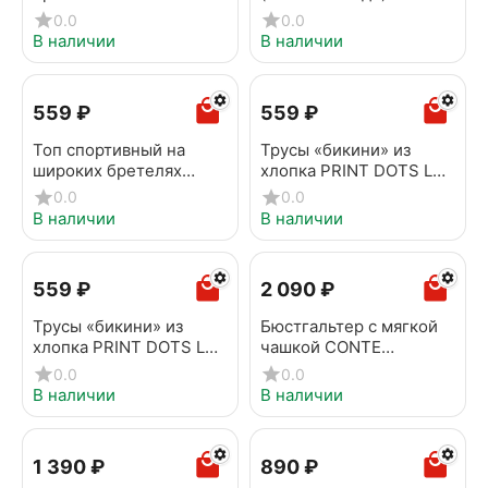
French Chic Avorio
MICRO 1242 Bianco
0.0
0.0
В наличии
В наличии
‍559‍
₽
‍559‍
₽
Топ спортивный на
Трусы «бикини» из
широких бретелях
хлопка PRINT DOTS LB
OMSA OmS142 Nero
2545 black-beige
0.0
0.0
В наличии
В наличии
‍559‍
₽
2 090
₽
Трусы «бикини» из
Бюстгальтер с мягкой
хлопка PRINT DOTS LB
чашкой CONTE
2545 black-pink
AUTOGRAPH RB6177
0.0
0.0
нюд
В наличии
В наличии
1 390
₽
‍890‍
₽