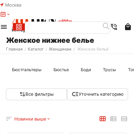
Москва
Меню
Найти
Женское нижнее белье
Главная
Каталог
Женщинам
Женское бельё
/
/
/
Бюстгальтеры
Бюстье
Боди
Трусы
То
Все фильтры
Уточнить категорию
Новинки выше