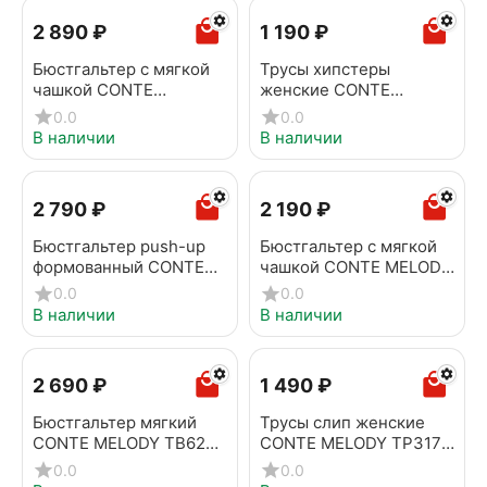
2 890
₽
1 190
₽
Бюстгальтер с мягкой
Трусы хипстеры
чашкой CONTE
женские CONTE
COMFORT PLUS RB6239
SECOND SKIN RP7142
0.0
0.0
серебристый пион
черный
В наличии
В наличии
2 790
₽
2 190
₽
Бюстгальтер push-up
Бюстгальтер с мягкой
формованный CONTE
чашкой CONTE MELODY
MELODY TB1158
TB6223 нюд
0.0
0.0
минерал
В наличии
В наличии
2 690
₽
1 490
₽
Бюстгальтер мягкий
Трусы слип женские
CONTE MELODY TB6225
CONTE MELODY TP3170
нюд
минерал
0.0
0.0