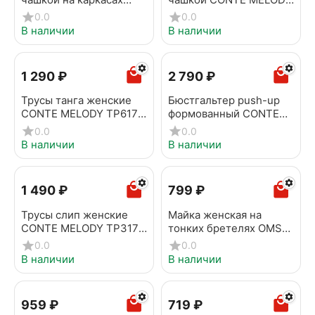
CONTE FLORA RB6258
TB6223 минерал
0.0
0.0
черный
В наличии
В наличии
1 290
₽
2 790
₽
Трусы танга женские
Бюстгальтер push-up
CONTE MELODY TP6171
формованный CONTE
минерал
MELODY TB1158 нюд
0.0
0.0
В наличии
В наличии
1 490
₽
‍799‍
₽
Трусы слип женские
Майка женская на
CONTE MELODY TP3170
тонких бретелях OMSA
нюд
1221S Soft Avorio
0.0
0.0
В наличии
В наличии
‍959‍
₽
‍719‍
₽