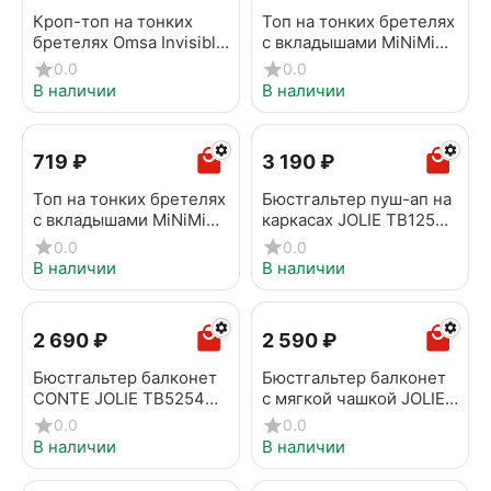
Кроп-топ на тонких
Топ на тонких бретелях
бретелях Omsa Invisible
с вкладышами MiNiMi
1111B Rosa antico
1011S French Chic Beige
0.0
0.0
В наличии
В наличии
‍719‍
₽
3 190
₽
Топ на тонких бретелях
Бюстгальтер пуш-ап на
с вкладышами MiNiMi
каркасах JOLIE TB1253
1011S French Chic Nero
зефир
0.0
0.0
В наличии
В наличии
2 690
₽
2 590
₽
Бюстгальтер балконет
Бюстгальтер балконет
CONTE JOLIE TB5254
с мягкой чашкой JOLIE
зефир
TB6255 зефир
0.0
0.0
В наличии
В наличии