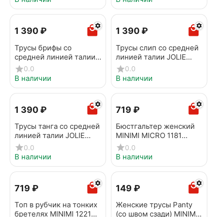
1 390
₽
1 390
₽
Трусы брифы со
Трусы слип со средней
средней линией талии
линией талии JOLIE
CONTE JOLIE TP1194
TP3195 черный
0.0
0.0
черный
В наличии
В наличии
1 390
₽
‍719‍
₽
Трусы танга со средней
Бюстгальтер женский
линией талии JOLIE
MINIMI MICRO 1181
TP6196 черный
Bianco
0.0
0.0
В наличии
В наличии
‍719‍
₽
‍149‍
₽
Топ в рубчик на тонких
Женские трусы Panty
бретелях MINIMI 1221S
(со швом сзади) MINIMI