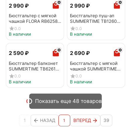
2 990
₽
2 990
₽
Бюстгальтер с мягкой
Бюстгальтер пуш-ап
чашкой FLORA RB6258
SUMMERTIME TB1260
приглушенно-белый
мокко мусс
0.0
0.0
В наличии
В наличии
2 590
₽
2 690
₽
Бюстгальтер балконет
Бюстгальтер с мягкой
SUMMERTIME TB6261
чашкой SUMMERTIME
мокко мусс
TB6262 мокко мусс
0.0
0.0
В наличии
В наличии
Показать еще 48 товаров
1
НАЗАД
ВПЕРЕД
39
1