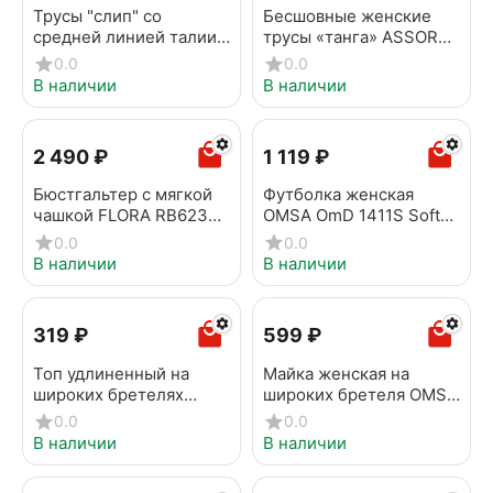
Трусы "слип" со
Бесшовные женские
средней линией талии
трусы «танга» ASSORTI
AUTOGRAPH RP3129
RP6183 пастель
0.0
0.0
нюд
В наличии
В наличии
2 490
₽
1 119
₽
Бюстгальтер с мягкой
Футболка женская
чашкой FLORA RB6234
OMSA OmD 1411S Soft
приглушенно-белый
Beige
0.0
0.0
В наличии
В наличии
‍319‍
₽
‍599‍
₽
Топ удлиненный на
Майка женская на
широких бретелях
широких бретеля OMSA
OMSA БOmD_S Wafle
OmS181 Naturale
0.0
0.0
1242-01SS Blu
В наличии
В наличии