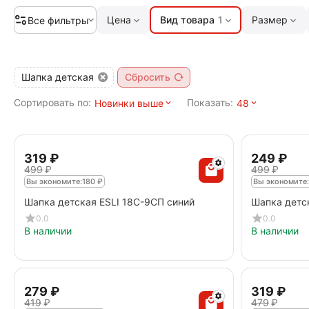
Цена
Вид товара
1
Размер
Все фильтры
Шапка детская
Сбросить
Сортировать по:
Показать:
Новинки выше
48
‍319‍
₽
‍249‍
₽
‍499‍
₽
‍499‍
₽
Вы экономите:
180
₽
Вы экономите:
Шапка детская ESLI 18С-9СП синий
Шапка детс
0.0
0.0
В наличии
В наличии
‍279‍
₽
‍319‍
₽
‍419‍
₽
‍479‍
₽