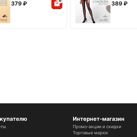
‍379‍
₽
‍389‍
₽
купателю
Интернет-магазин
еты
Промо-акции и скидки
Торговые марки