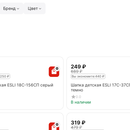
Бренд
Цвет
‍249‍
₽
‍689‍
₽
250
₽
Вы экономите:
440
₽
кая ESLI 18С-156СП серый
Шапка детская ESLI 17С-37С
темно
0.0
В наличии
‍319‍
₽
‍479‍
₽