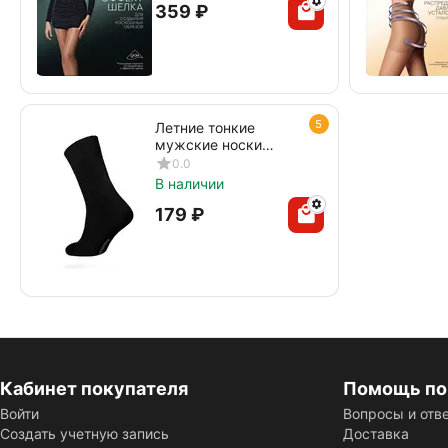
‍359‍
₽
5
Летние тонкие
мужские носки
DIWARI CLASSIC
0.0
COOL EFFECT 010
В наличии
черный
‍179‍
₽
Кабинет покупателя
Помощь по
Войти
Вопросы и отв
Создать учетную запись
Доставка