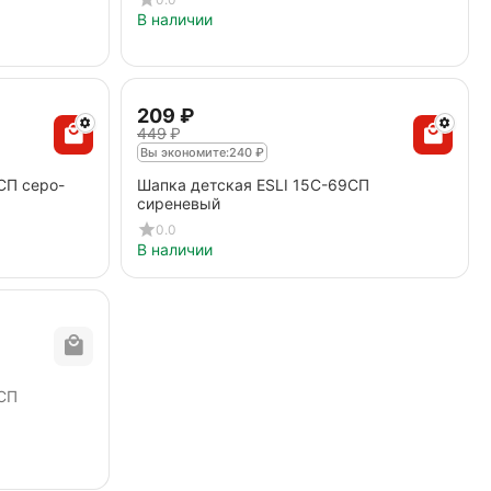
В наличии
‍209‍
₽
‍449‍
₽
Вы экономите:
240
₽
СП серо-
Шапка детская ESLI 15С-69СП
сиреневый
0.0
В наличии
6СП