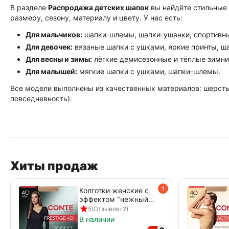
В разделе
Распродажа детских шапок
вы найдёте стильные 
размеру, сезону, материалу и цвету. У нас есть:
Для мальчиков:
шапки-шлемы, шапки-ушанки, спортивн
Для девочек:
вязаные шапки с ушками, яркие принты, ш
Для весны и зимы:
лёгкие демисезонные и тёплые зимни
Для малышей:
мягкие шапки с ушками, шапки-шлемы.
Все модели выполнены из качественных материалов: шерсть, 
повседневность).
Хиты продаж
1
Колготки женские с
эффектом "нежный
шелк" PRESTIGE 40
5
(Отзывов: 2)
den beige
В наличии