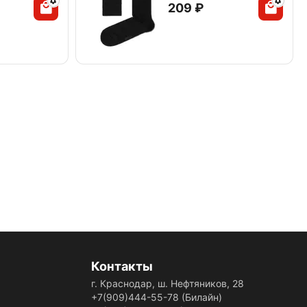
‍209‍
₽
Контакты
г. Краснодар, ш. Нефтяников, 28
+7(909)444-55-78
(Билайн)