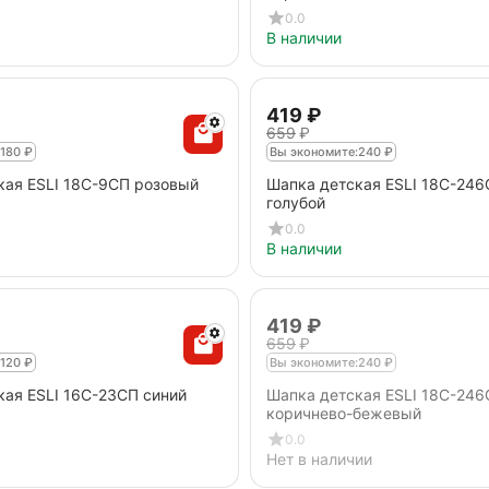
0.0
В наличии
‍419‍
₽
‍659‍
₽
180
₽
Вы экономите:
240
₽
кая ESLI 18С-9СП розовый
Шапка детская ESLI 18С-246
голубой
0.0
В наличии
‍419‍
₽
‍659‍
₽
120
₽
Вы экономите:
240
₽
кая ESLI 16С-23СП синий
Шапка детская ESLI 18С-24
коричнево-бежевый
0.0
Нет в наличии