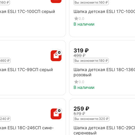
160
₽
Вы экономите:
160
₽
кая ESLI 17С-100СП серый
Шапка детская ESLI 17С-100
0.0
В наличии
‍319‍
₽
‍499‍
₽
460
₽
Вы экономите:
180
₽
кая ESLI 17С-99СП серый
Шапка детская ESLI 18С-136
розовый
0.0
В наличии
‍259‍
₽
‍579‍
₽
240
₽
Вы экономите:
320
₽
кая ESLI 18С-246СП сине-
Шапка детская ESLI 18С-29С
сиреневый