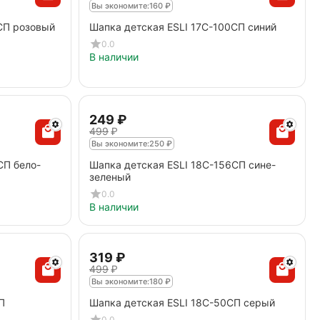
Вы экономите:
160
₽
СП розовый
Шапка детская ESLI 17С-100СП синий
0.0
В наличии
‍249‍
₽
‍499‍
₽
Вы экономите:
250
₽
СП бело-
Шапка детская ESLI 18С-156СП сине-
зеленый
0.0
В наличии
‍319‍
₽
‍499‍
₽
Вы экономите:
180
₽
П
Шапка детская ESLI 18С-50СП серый
0.0