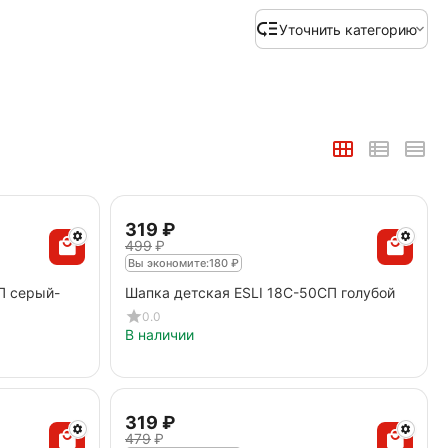
Уточнить категорию
‍319‍
₽
‍499‍
₽
Вы экономите:
180
₽
П серый-
Шапка детская ESLI 18С-50СП голубой
0.0
В наличии
‍319‍
₽
‍479‍
₽