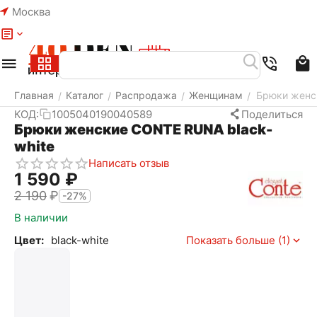
Москва
Меню
Найти
Корзина
Избранное
Аккаунт
Главная
Каталог
Распродажа
Женщинам
Брюки женс
/
/
/
/
КОД:
1005040190040589
Поделиться
Брюки женские CONTE RUNA black-
white
Написать отзыв
1 590
₽
2 190
₽
-27%
В наличии
Цвет:
black-white
Показать больше (1)