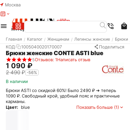
Москва
Меню
Найти
Корзина
Избранное
Аккаунт
Главная
Каталог
Женщинам
Легинсы женские
Брюки
/
/
/
/
КОД:
1005040020170007
Поделиться
Брюки женские CONTE ASTI blue
Отзывов: 1
Написать отзыв
5
1 090
₽
2 490
₽
-56%
В наличии
Брюки ASTI со скидкой 60%! Было 2490 ₽ ➔ теперь
1090 ₽. Свободный крой, удобный пояс и практичные
карманы.
Цвет:
blue
Показать больше (1)