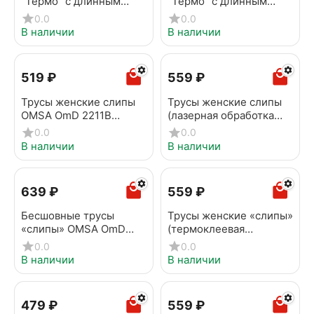
"Термо" с длинным
"Термо" с длинным
рукавом OMSA OmD
рукавом OMSA OmD
0.0
0.0
1612T PV jeans
1612T PV latte
В наличии
В наличии
‍519‍
₽
‍559‍
₽
Трусы женские слипы
Трусы женские слипы
OMSA OmD 2211B
(лазерная обработка
Invisible Slip Avorio
края) OMSA OmD 2213B
0.0
0.0
Invisible Slip militari
В наличии
В наличии
‍639‍
₽
‍559‍
₽
Бесшовные трусы
Трусы женские «слипы»
«слипы» OMSA OmD
(термоклеевая
2211S Cotton Slip
обработка края) OMSA
0.0
0.0
Sherbet
OmD 2214B Invisible Slip
В наличии
В наличии
Rosa antico
‍479‍
₽
‍559‍
₽