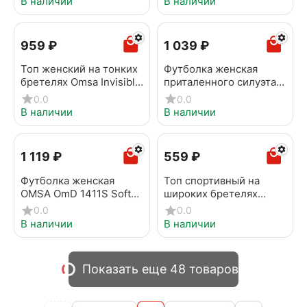
В наличии
В наличии
‍959‍
₽
1 039
₽
Топ женский на тонких
Футболка женская
бретелях Omsa Invisible
приталенного силуэта
1111B Beige
OMSA OmT_D1203
0.0
0.0
Avorio
В наличии
В наличии
1 119
₽
‍559‍
₽
Футболка женская
Топ спортивный на
OMSA OmD 1411S Soft
широких бретелях
Bianco
OMSA OmS142 Naturale
0.0
0.0
В наличии
В наличии
Показать еще 48 товаров