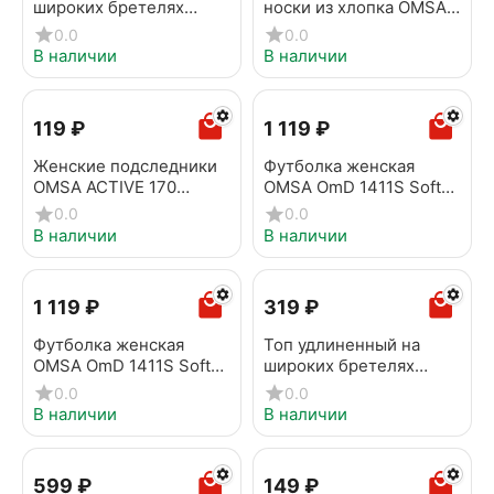
широких бретелях
носки из хлопка OMSA
OMSA OmS142 Nero
ACTIVE 155 menta
0.0
0.0
В наличии
В наличии
‍119‍
₽
1 119
₽
Женские подследники
Футболка женская
OMSA ACTIVE 170
OMSA OmD 1411S Soft
Bianco
Beige
0.0
0.0
В наличии
В наличии
1 119
₽
‍319‍
₽
Футболка женская
Топ удлиненный на
OMSA OmD 1411S Soft
широких бретелях
Camoscio
OMSA БOmD_S Wafle
0.0
0.0
1242-01SS Blu
В наличии
В наличии
‍599‍
₽
‍149‍
₽