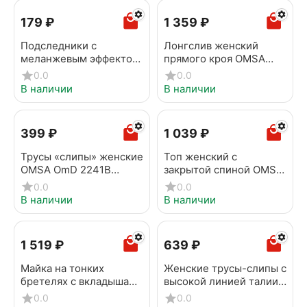
‍179‍
₽
1 359
₽
Подследники с
Лонгслив женский
меланжевым эффектом
прямого кроя OMSA
OMSA ACTIVE 171 Beige
OmT_D1631 Bianco
0.0
0.0
melange
В наличии
В наличии
‍399‍
₽
1 039
₽
Трусы «слипы» женские
Топ женский c
OMSA OmD 2241B
закрытой спиной OMSA
Invisible Slip Alto Militari
1141B Invisible Avorio
0.0
0.0
В наличии
В наличии
1 519
₽
‍639‍
₽
Майка на тонких
Женские трусы-слипы с
бретелях с вкладышами
высокой линией талии
OMSA 1211B OmD
OMSA OmD 2231B
0.0
0.0