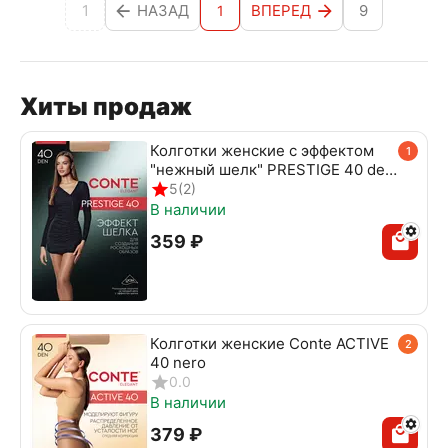
1
НАЗАД
ВПЕРЕД
9
1
Хиты продаж
Колготки женские с эффектом
1
"нежный шелк" PRESTIGE 40 den
beige
5
(2)
В наличии
‍359‍
₽
Колготки женские Conte ACTIVE
2
40 nero
0.0
В наличии
‍379‍
₽