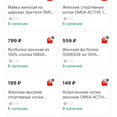
Майка женская на
Женские спортивные
широких бретеля OMSA
носки OMSA ACTIVE 151
OmS181 Naturale
Bianco
0.0
0.0
В наличии
В наличии
‍799‍
₽
‍559‍
₽
Футболка женская из
Женская футболка
100% хлопка OMSA
OVERSIZE из 100%
OmT_D1202 Nero
хлопка OMSA
0.0
0.0
OmT_D1301 Arancio
В наличии
В наличии
‍199‍
₽
‍149‍
₽
Женские высокие
Укороченные носки
спортивные носки
женские OMSA ACTIVE
OMSA ACTIVE 152 Grigio
154 Rosso
0.0
0.0
melange
В наличии
В наличии