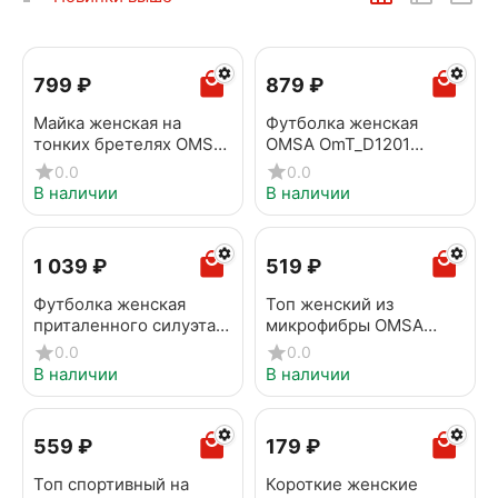
‍799‍
₽
‍879‍
₽
Майка женская на
Футболка женская
тонких бретелях OMSA
OMSA OmT_D1201
1221S Soft Avorio
Bianco
0.0
0.0
В наличии
В наличии
1 039
₽
‍519‍
₽
Футболка женская
Топ женский из
приталенного силуэта
микрофибры OMSA
OMSA OmT_D1203
OmS131 Nero
0.0
0.0
Cappuccino
В наличии
В наличии
‍559‍
₽
‍179‍
₽
Топ спортивный на
Короткие женские