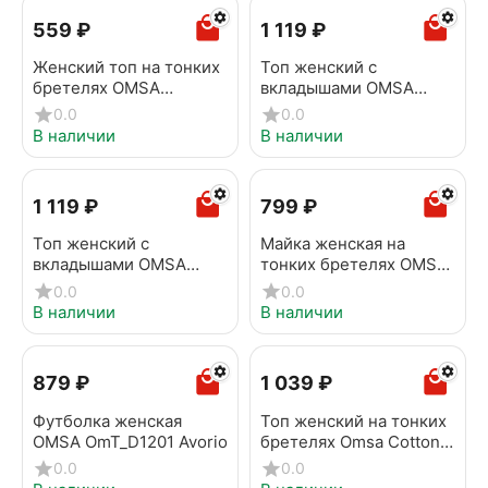
‍559‍
₽
1 119
₽
Женский топ на тонких
Топ женский с
бретелях OMSA
вкладышами OMSA
OmS122 Bianco
1142B Invisible Nero
0.0
0.0
В наличии
В наличии
1 119
₽
‍799‍
₽
Топ женский с
Майка женская на
вкладышами OMSA
тонких бретелях OMSA
1142B Invisible Nudo
1221S Soft Beige
0.0
0.0
В наличии
В наличии
‍879‍
₽
1 039
₽
Футболка женская
Топ женский на тонких
OMSA OmT_D1201 Avorio
бретелях Omsa Cotton
1111S Bianco
0.0
0.0