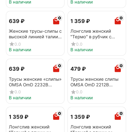
Invisible Caramello
Invisible Slip Maxi Avorio
В наличии
В наличии
‍639‍
₽
1 359
₽
Женские трусы-слипы с
Лонгслив женский
высокой линией талии
"Термо" в рубчик с
OMSA OmD 2231B
воротником OMSA OmD
0.0
0.0
Invisible Slip Maxi Perla
1624T RB Avorio
В наличии
В наличии
‍639‍
₽
‍479‍
₽
Трусы женские «слипы»
Трусы женские слипы
OMSA OmD 2232B
OMSA OmD 2212B
Invisible Slip Maxi Beige
Invisible Slip Avorio
0.0
0.0
В наличии
В наличии
1 359
₽
1 359
₽
Лонгслив женский
Лонгслив женский