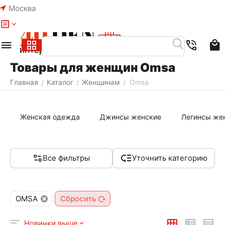
Москва
Меню
Товары для женщин Omsa
Главная
Каталог
Женщинам
Omsa
/
/
/
Женская одежда
Джинсы женские
Легинсы же
Все фильтры
Уточнить категорию
OMSA
Сбросить
Новинки выше