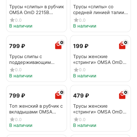
Трусы «слипы» в рубчик
Трусы «слипы» со
OMSA OmD 2215B
средней линией талии
Invisible Ribana Slip
OMSA OmD 2221B
0.0
0.0
Beige chiaro
Invisible Slip Midi Nudo
В наличии
В наличии
‍799‍
₽
‍199‍
₽
Трусы слипы с
Трусы женские
поддерживающим
«стринги» OMSA OmD
эффектом OMSA OmD
2111S Soft String Bianco
0.0
0.0
2231S Cotton Slip Maxi
В наличии
В наличии
Bianco
‍799‍
₽
‍479‍
₽
Топ женский в рубчик с
Трусы женские
вкладышами OMSA
«стринги» OMSA OmD
1143B Invisible Ribana
2111B Invisible String
0.0
0.0
Nero
Avorio
В наличии
В наличии