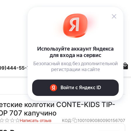
09)444-55-78
етские колготки CONTE-KIDS TIP-
OP 707 капучино
Написать отзыв
КОД:
1001090080090156707