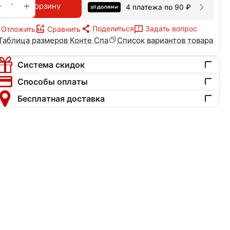
+
−
В корзину
4 платежа по
90
₽
Поделиться
Задать вопрос
Отложить
Сравнить
Таблица размеров Конте Спа
Список вариантов товара
Система скидок
Способы оплаты
Бесплатная доставка