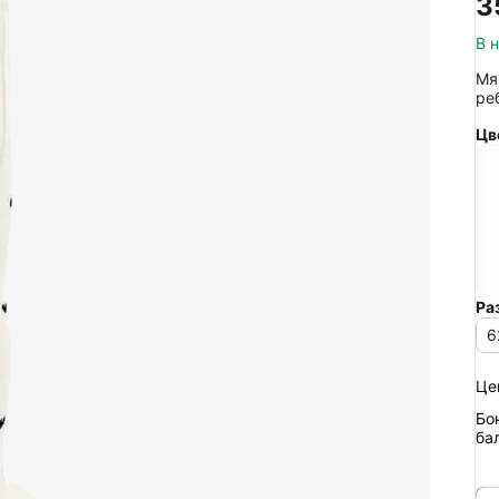
‍3
В 
Мя
ре
Цв
Ра
6
Це
Бо
ба