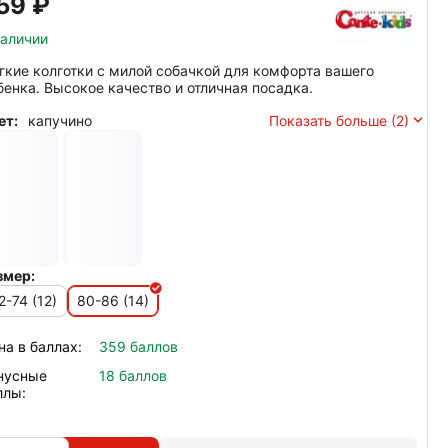
59‍
₽
наличии
гкие колготки с милой собачкой для комфорта вашего
бенка. Высокое качество и отличная посадка.
ет:
капучино
Показать больше (2)
змер:
2-74 (12)
80-86 (14)
на в баллах:
359 баллов
нусные
18 баллов
ллы: