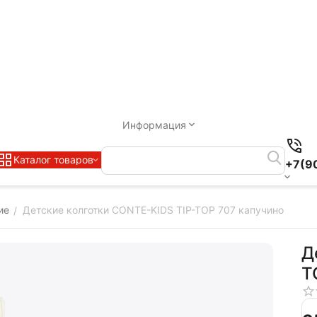
Информация
Каталог товаров
+7(9
ие
Детские колготки CONTE-KIDS TIP-TOP 707 капучино
/
Д
T