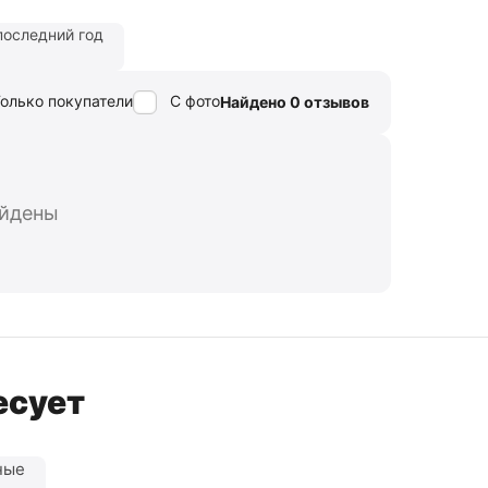
последний год
олько покупатели
С фото
Найдено 0 отзывов
айдены
есует
ные