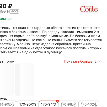
90‍
₽
490
₽
-60%
наличии
ггинсы женские жаккардовые облегающие из трикотажного
лотна с боковыми швами. По переду изделия - имитация 2-х
орезных карманов "в рамку" с молниями. По боковым швам
строчены отделочные кожаные канты. Гульфик застегивается
 застежку-молнию. Верх изделия обработан притачным
ясом со шлевками из отделочного кожаного полотна, который
стегивается на одну петлю и пуговицу.
ет:
brown
Показать больше (2)
змер:
64-90/XS
170-90/XS
170-94/S
170-98/M
170-102/L