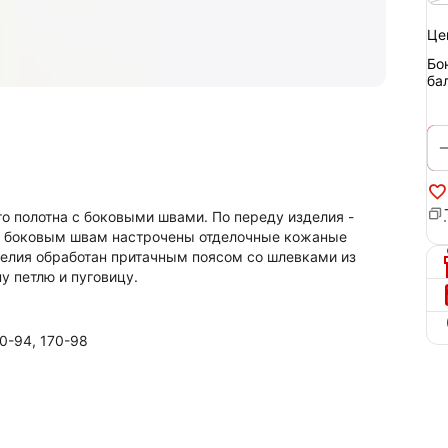
Це
Бо
ба
 полотна с боковыми швами. По переду изделия -
По боковым швам настрочены отделочные кожаные
делия обработан притачным поясом со шлевками из
у петлю и пуговицу.
70-94, 170-98