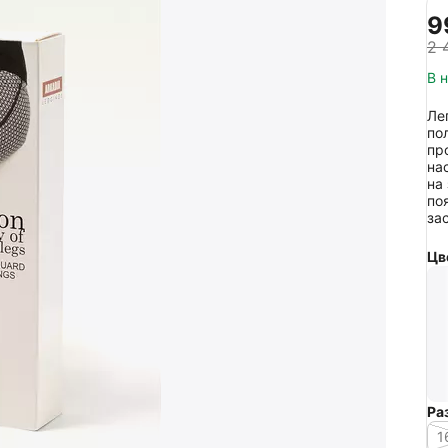
‍9
2 
В 
Ле
по
пр
на
на
по
за
Цв
Ра
1