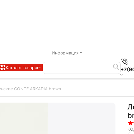
Информация
Каталог товаров
+7(9
енские CONTE ARKADIA brown
Л
b
КО