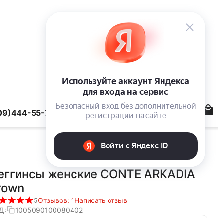
09)444-55-78
еггинсы женские CONTE ARKADIA
rown
5
Отзывов: 1
Написать отзыв
Д:
1005090100080402