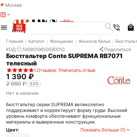
Москва
Меню
Найти
Корзина
Избранное
Аккаунт
Главная
Каталог
Женщинам
Женское бельё
Бюстгаль
/
/
/
/
КОД:
1009010650590010
Поделиться
Бюстгальтер Conte SUPREMA RB7071
телесный
Отзывов: 1
Написать отзыв
5
1 390
₽
2 090
₽
-33%
Нет в наличии
Бюстгальтер серии SUPREMA великолепно
поддерживает и корректирует форму груди. Высокий
уровень комфорта обеспечивают функциональные
материалы и выверенные конструкции.
Цвет:
Показать больше (1)