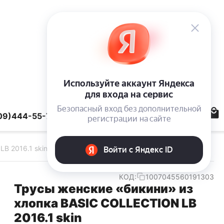
09)444-55-78
B 2016.1 skin
КОД:
1007045560191303
Трусы женские «бикини» из
хлопка BASIC COLLECTION LB
2016.1 skin