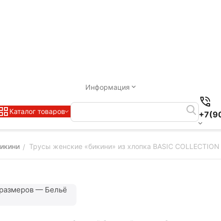
Информация
Каталог товаров
+7(9
икини
Трусы женские «бикини» из хлопка BASIC COLLECTION L
/
размеров — Бельё