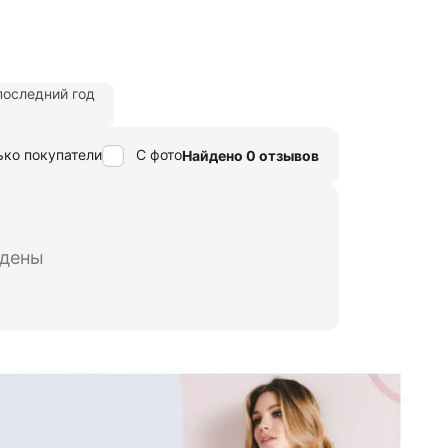
последний год
ько покупатели
С фото
Найдено 0 отзывов
йдены