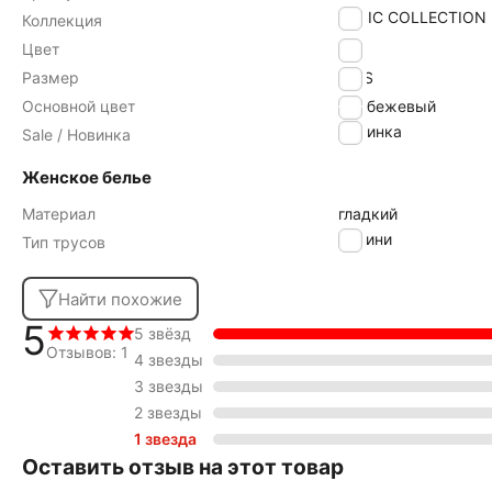
BASIC COLLECTION
Коллекция
Цвет
skin
Размер
94/S
Основной цвет
бежевый
Новинка
Sale / Новинка
Женское белье
Материал
гладкий
Бикини
Тип трусов
Найти похожие
5
5 звёзд
Отзывов: 1
4 звезды
3 звезды
2 звезды
1 звезда
Оставить отзыв на этот товар