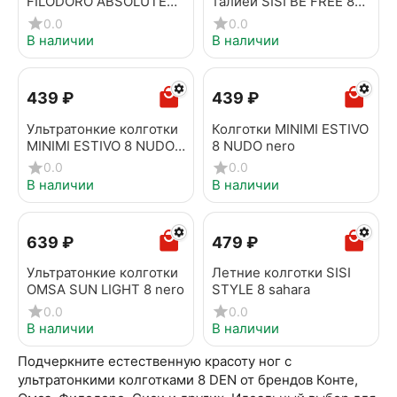
FILODORO ABSOLUTE
талией SISI BE FREE 8
SUMMER 8 tea
Vita Bassa tropico
0.0
0.0
В наличии
В наличии
‍439‍
₽
‍439‍
₽
Ультратонкие колготки
Колготки MINIMI ESTIVO
MINIMI ESTIVO 8 NUDO
8 NUDO nero
caramello
0.0
0.0
В наличии
В наличии
‍639‍
₽
‍479‍
₽
Ультратонкие колготки
Летние колготки SISI
OMSA SUN LIGHT 8 nero
STYLE 8 sahara
0.0
0.0
В наличии
В наличии
Подчеркните естественную красоту ног с
ультратонкими колготками 8 DEN от брендов Конте,