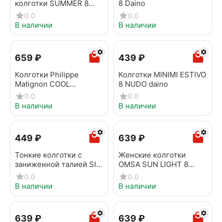
колготки SUMMER 8
8 Daino
den OPEN TOE bronz
0.0
0.0
В наличии
В наличии
‍659‍
₽
‍439‍
₽
Колготки Philippe
Колготки MINIMI ESTIVO
Мatignon COOL
8 NUDO daino
SUMMER 8 nero
0.0
0.0
В наличии
В наличии
‍449‍
₽
‍639‍
₽
Тонкие колготки с
Женские колготки
заниженной талией SISI
OMSA SUN LIGHT 8
BE FREE 8 Vita Bassa
beige naturel
0.0
0.0
nero
В наличии
В наличии
‍639‍
₽
‍639‍
₽