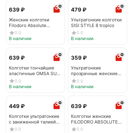
‍639‍
₽
‍479‍
₽
Женские колготки
Ультратонкие колготки
Filodoro Absolute
SISI STYLE 8 tropico
Summer 8 playa
0.0
0.0
В наличии
В наличии
‍639‍
₽
‍359‍
₽
Колготки тончайшие
Ультратонкие
эластичные OMSA SUN
прозрачные женские
LIGHT 8 sierra
колготки SUMMER 8
0.0
0.0
den nero
В наличии
В наличии
‍449‍
₽
‍639‍
₽
Колготки ультратонкие
Колготки женские
с заниженной талией
FILODORO ABSOLUTE
SISI BE FREE 8 V. B.
SUMMER 8 glace
0.0
0.0