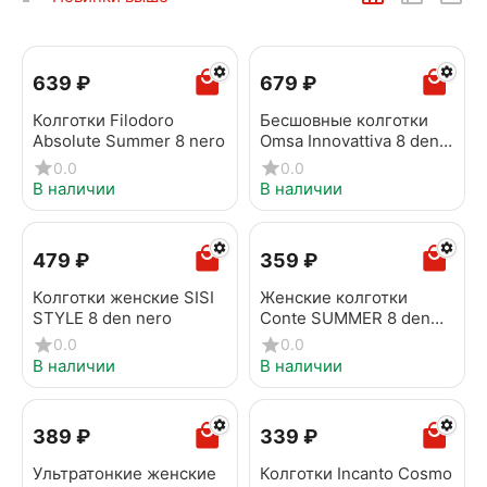
‍639‍
₽
‍679‍
₽
Колготки Filodoro
Бесшовные колготки
Absolute Summer 8 nero
Omsa Innovattiva 8 den
nero
0.0
0.0
В наличии
В наличии
‍479‍
₽
‍359‍
₽
Колготки женские SISI
Женские колготки
STYLE 8 den nero
Conte SUMMER 8 den
natural
0.0
0.0
В наличии
В наличии
‍389‍
₽
‍339‍
₽
Ультратонкие женские
Колготки Incanto Cosmo