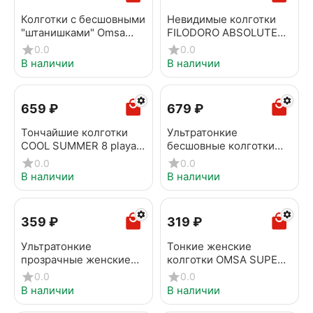
Колготки с бесшовными
Невидимые колготки
"штанишками" Omsa
FILODORO ABSOLUTE
Innovattiva 20 caramello
SUMMER 8 brazil
0.0
0.0
В наличии
В наличии
‍659‍
₽
‍679‍
₽
Тончайшие колготки
Ультратонкие
COOL SUMMER 8 playa
бесшовные колготки
nature
OMSA INNOVATTIVA 8
0.0
0.0
beige naturel
В наличии
В наличии
‍359‍
₽
‍319‍
₽
Ультратонкие
Тонкие женские
прозрачные женские
колготки OMSA SUPER
колготки Conte
15 caramello
0.0
0.0
SUMMER 8 den shade
В наличии
В наличии