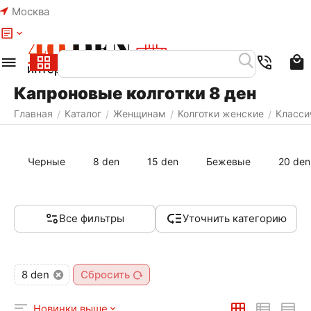
Москва
Меню
Капроновые колготки 8 ден
Главная
Каталог
Женщинам
Колготки женские
Класси
/
/
/
/
Черные
8 den
15 den
Бежевые
20 den
Все фильтры
Уточнить категорию
8 den
Сбросить
Новинки выше