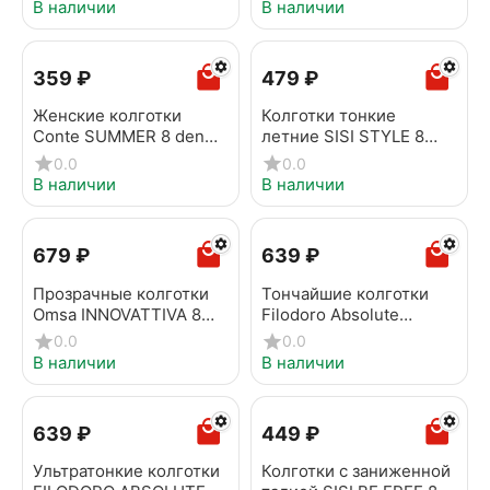
ambra
В наличии
В наличии
‍359‍
₽
‍479‍
₽
Женские колготки
Колготки тонкие
Conte SUMMER 8 den
летние SISI STYLE 8
bronz
ambra
0.0
0.0
В наличии
В наличии
‍679‍
₽
‍639‍
₽
Прозрачные колготки
Тончайшие колготки
Omsa INNOVATTIVA 8
Filodoro Absolute
(бесшовные) sierra
Summer 8 noce
0.0
0.0
В наличии
В наличии
‍639‍
₽
‍449‍
₽
Ультратонкие колготки
Колготки с заниженной