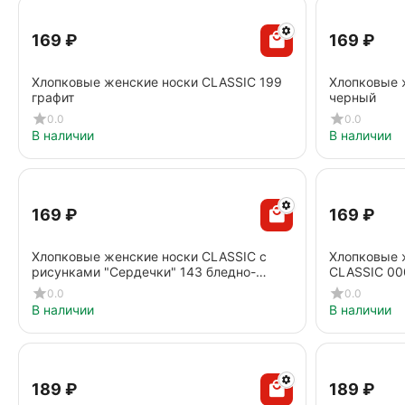
‍169‍
₽
‍169‍
₽
Хлопковые женские носки CLASSIC 199
Хлопковые 
графит
черный
0.0
0.0
В наличии
В наличии
‍169‍
₽
‍169‍
₽
Хлопковые женские носки CLASSIC с
Хлопковые 
рисунками "Сердечки" 143 бледно-
CLASSIC 00
фиолетовый
0.0
0.0
В наличии
В наличии
‍189‍
₽
‍189‍
₽