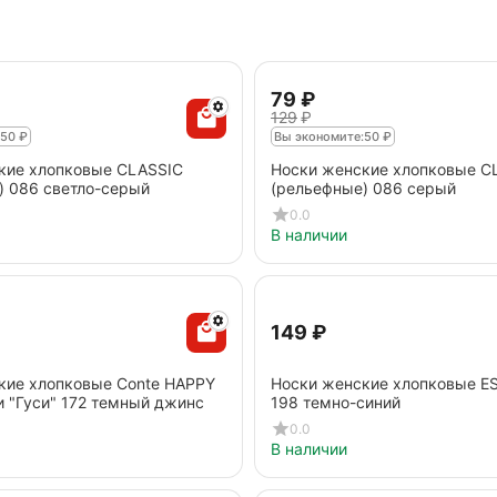
‍79‍
₽
‍129‍
₽
50
₽
Вы экономите:
50
₽
кие хлопковые CLASSIC
Носки женские хлопковые C
) 086 светло-серый
(рельефные) 086 серый
0.0
В наличии
‍149‍
₽
кие хлопковые Conte HAPPY
Носки женские хлопковые ES
 "Гуси" 172 темный джинс
198 темно-синий
0.0
В наличии