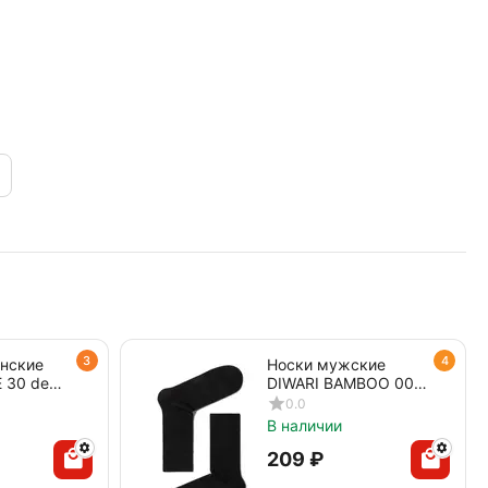
3
4
енские
Носки мужские
 30 den
DIWARI BAMBOO 000
черный
0.0
В наличии
‍209‍
₽