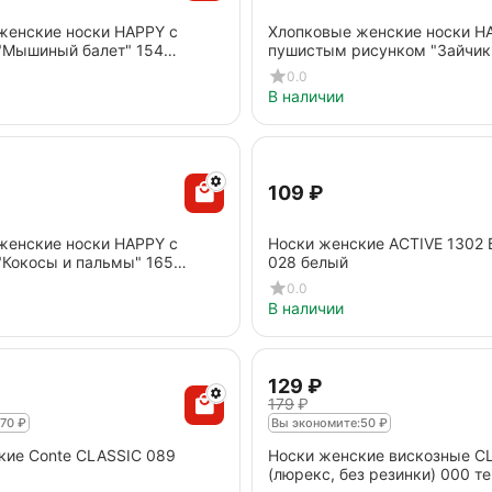
женские носки HAPPY c
Хлопковые женские носки H
"Мышиный балет" 154
пушистым рисунком "Зайчик
озовый
светло-розовый
0.0
В наличии
‍109‍
₽
женские носки HAPPY с
Носки женские ACTIVE 1302 
"Кокосы и пальмы" 165
028 белый
юзовый
0.0
В наличии
‍129‍
₽
‍179‍
₽
70
₽
Вы экономите:
50
₽
кие Conte CLASSIC 089
Носки женские вискозные C
(люрекс, без резинки) 000 т