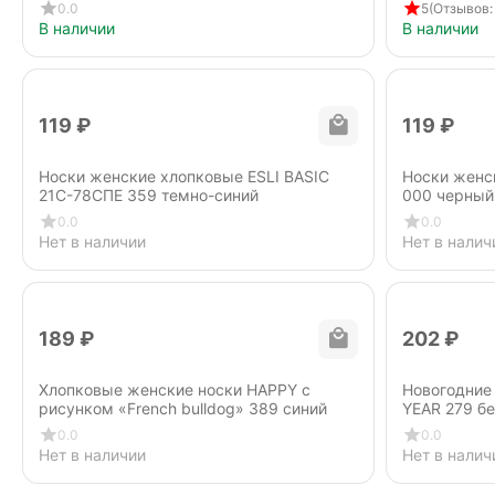
0.0
5
(Отзывов: 
В наличии
В наличии
‍119‍
₽
‍119‍
₽
Носки женские хлопковые ESLI BASIC
Носки женс
21С-78СПЕ 359 темно-синий
000 черный
0.0
0.0
Нет в наличии
Нет в налич
‍189‍
₽
‍202‍
₽
Хлопковые женские носки HAPPY с
Новогодние
рисунком «French bulldog» 389 синий
YEAR 279 б
0.0
0.0
Нет в наличии
Нет в налич