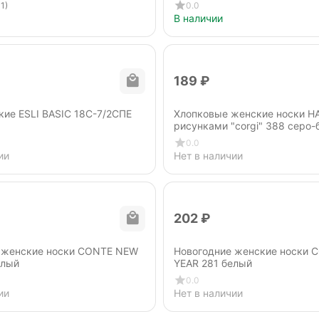
1)
0.0
В наличии
‍189‍
₽
кие ESLI BASIC 18С-7/2СПЕ
Хлопковые женские носки H
рисунками "corgi" 388 серо
0.0
ии
Нет в наличии
‍202‍
₽
 женские носки CONTE NEW
Новогодние женские носки
елый
YEAR 281 белый
0.0
ии
Нет в наличии