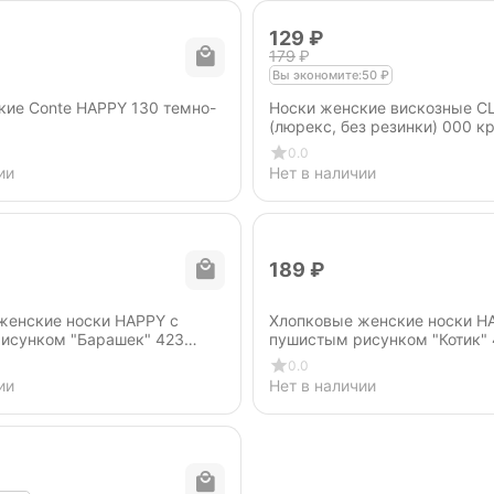
‍129‍
₽
‍179‍
₽
Вы экономите:
50
₽
кие Conte HAPPY 130 темно-
Носки женские вискозные C
(люрекс, без резинки) 000 к
0.0
ии
Нет в наличии
‍189‍
₽
женские носки HAPPY с
Хлопковые женские носки H
исунком "Барашек" 423
пушистым рисунком "Котик" 
юзовый
серый
0.0
ии
Нет в наличии