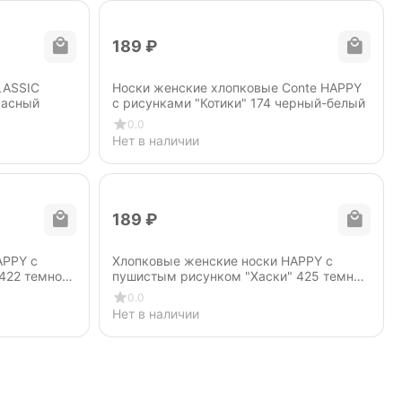
‍189‍
₽
LASSIC
Носки женские хлопковые Conte HAPPY
расный
c рисунками "Котики" 174 черный-белый
0.0
Нет в наличии
‍189‍
₽
APPY с
Хлопковые женские носки HAPPY с
422 темно-
пушистым рисунком "Хаски" 425 темный
джинс
0.0
Нет в наличии