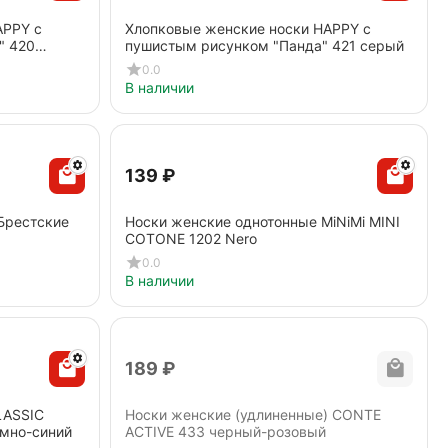
APPY с
Хлопковые женские носки HAPPY с
" 420
пушистым рисунком "Панда" 421 серый
0.0
В наличии
‍139‍
₽
Брестские
Носки женские однотонные MiNiMi MINI
COTONE 1202 Nero
0.0
В наличии
‍189‍
₽
LASSIC
Носки женские (удлиненные) CONTE
емно-синий
ACTIVE 433 черный-розовый