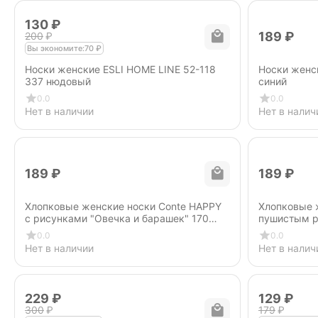
‍130‍
₽
‍189‍
₽
‍200‍
₽
Вы экономите:
70
₽
Носки женские ESLI HOME LINE 52-118
Носки женс
337 нюдовый
синий
0.0
0.0
Нет в наличии
Нет в налич
‍189‍
₽
‍189‍
₽
Хлопковые женские носки Conte HAPPY
Хлопковые 
с рисунками "Овечка и барашек" 170
пушистым р
бежевый
бледно-бир
0.0
0.0
Нет в наличии
Нет в налич
‍229‍
₽
‍129‍
₽
‍300‍
₽
‍179‍
₽