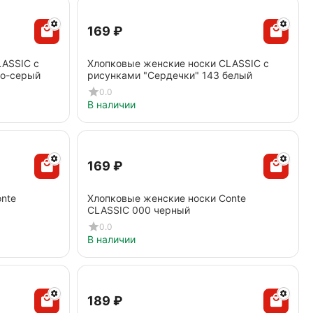
‍169‍
₽
LASSIC с
Хлопковые женские носки CLASSIC с
но-серый
рисунками "Сердечки" 143 белый
0.0
В наличии
‍169‍
₽
nte
Хлопковые женские носки Conte
CLASSIC 000 черный
0.0
В наличии
‍189‍
₽