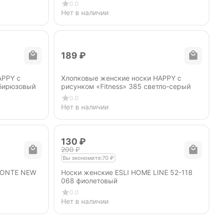
0.0
Нет в наличии
‍189‍
₽
APPY с
Хлопковые женские носки HAPPY с
-бирюзовый
рисунком «Fitness» 385 светло-серый
0.0
Нет в наличии
‍130‍
₽
‍200‍
₽
Вы экономите:
70
₽
 CONTE NEW
Носки женские ESLI HOME LINE 52-118
068 фиолетовый
0.0
Нет в наличии