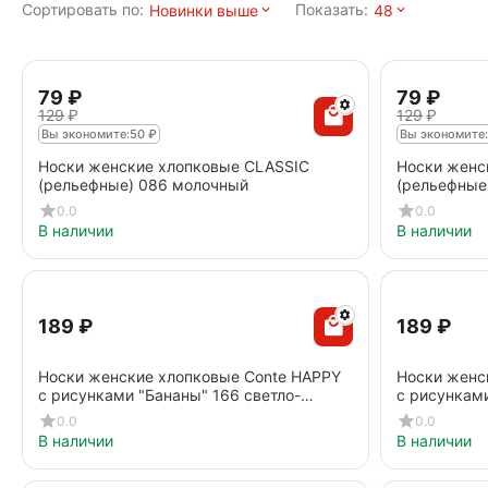
Сортировать по:
Показать:
Новинки выше
48
‍79‍
₽
‍79‍
₽
‍129‍
₽
‍129‍
₽
Вы экономите:
50
₽
Вы экономите:
Носки женские хлопковые CLASSIC
Носки женс
(рельефные) 086 молочный
(рельефные
0.0
0.0
В наличии
В наличии
‍189‍
₽
‍189‍
₽
Носки женские хлопковые Conte HAPPY
Носки женс
c рисунками "Бананы" 166 светло-
c рисунками
розовый
0.0
0.0
В наличии
В наличии