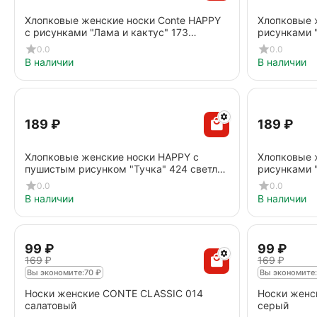
Хлопковые женские носки Conte HAPPY
Хлопковые 
с рисунками "Лама и кактус" 173
рисунками 
голубой
пепельно-р
0.0
0.0
В наличии
В наличии
‍189‍
₽
‍189‍
₽
Хлопковые женские носки HAPPY с
Хлопковые 
пушистым рисунком "Тучка" 424 светло-
рисунками 
серый
бледно-бир
0.0
0.0
В наличии
В наличии
‍99‍
₽
‍99‍
₽
‍169‍
₽
‍169‍
₽
Вы экономите:
70
₽
Вы экономите:
Носки женские CONTE CLASSIC 014
Носки женс
салатовый
серый