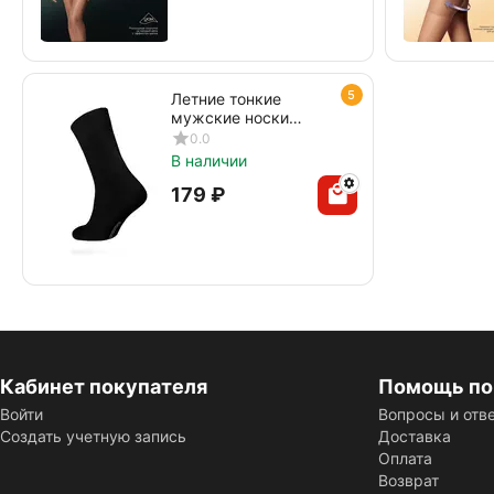
5
Летние тонкие
мужские носки
DIWARI CLASSIC
0.0
COOL EFFECT 010
В наличии
черный
‍179‍
₽
Кабинет покупателя
Помощь по
Войти
Вопросы и отв
Создать учетную запись
Доставка
Оплата
Возврат