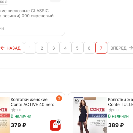
50
₽
кие вискозные CLASSIC
з резинки) 000 сиреневый
ии
НАЗАД
1
2
3
4
5
6
7
ВПЕРЕД
2
Колготки женские
Колготки ж
Conte ACTIVE 40 nero
Conte TULLE
nero
0.0
0.0
В наличии
В наличии
‍379‍
₽
‍389‍
₽