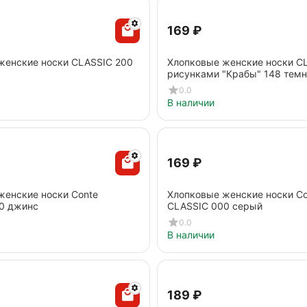
‍169‍
₽
женские носки CLASSIC 200
Хлопковые женские носки C
рисунками "Крабы" 148 тем
0.0
В наличии
‍169‍
₽
женские носки Conte
Хлопковые женские носки Co
0 джинс
CLASSIC 000 серый
0.0
В наличии
‍189‍
₽