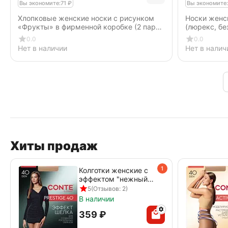
Вы экономите:
71
₽
Вы экономите:
Хлопковые женские носки с рисунком
Носки женс
«Фрукты» в фирменной коробке (2 пары)
(люрекс, бе
716 салатовый-темно-синий
0.0
0.0
Нет в наличии
Нет в налич
Хиты продаж
1
Колготки женские с
эффектом "нежный
шелк" PRESTIGE 40
5
(Отзывов: 2)
den beige
В наличии
‍359‍
₽