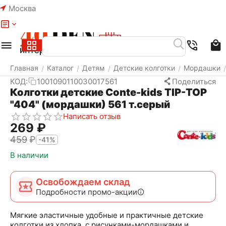
Москва
Меню
Найти
Корзина
Избранное
Аккаунт
Главная
Каталог
Детям
Детские колготки
Мордашки
/
/
/
/
/
КОД:
1001090110030017561
Поделиться
Колготки детские Conte-kids TIP-TOP
"404" (мордашки) 561 т.серый
Написать отзыв
‍269‍
₽
‍459‍
₽
-41%
В наличии
Освобождаем склад
Подробности промо-акции
Мягкие эластичные удобные и практичные детские
колготки из хлопка, с рисунками-мордашками и