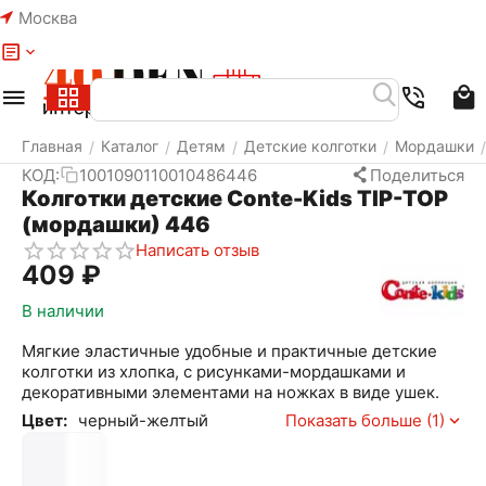
Москва
Меню
Найти
Корзина
Избранное
Аккаунт
Главная
Каталог
Детям
Детские колготки
Мордашки
/
/
/
/
/
КОД:
1001090110010486446
Поделиться
Колготки детские Conte-Kids TIP-TOP
(мордашки) 446
Написать отзыв
‍409‍
₽
В наличии
Мягкие эластичные удобные и практичные детские
колготки из хлопка, с рисунками-мордашками и
декоративными элементами на ножках в виде ушек.
Цвет:
черный-желтый
Показать больше (1)