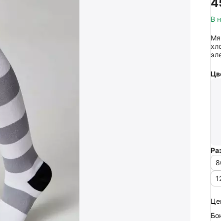
‍4
В 
Мя
хл
эл
Цв
Ра
8
1
Це
Бо