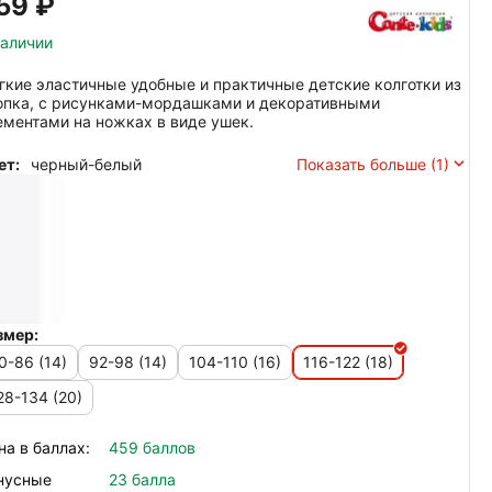
59‍
₽
наличии
гкие эластичные удобные и практичные детские колготки из
опка, с рисунками-мордашками и декоративными
ементами на ножках в виде ушек.
ет:
черный-белый
Показать больше (1)
змер:
0-86 (14)
92-98 (14)
104-110 (16)
116-122 (18)
28-134 (20)
на в баллах:
459 баллов
нусные
23 балла