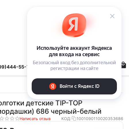
09)444-55-78
олготки детские TIP-TOP
мордашки) 686 черный-белый
Написать отзыв
КОД:
1001090110020353686