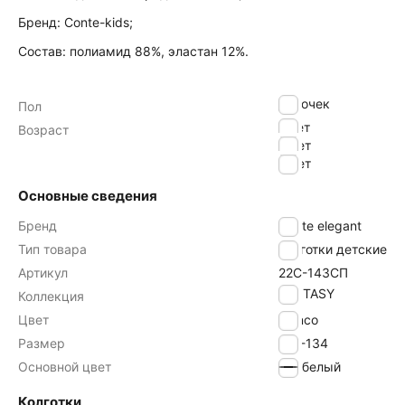
Бренд: Conte-kids;
Состав: полиамид 88%, эластан 12%.
девочек
Пол
7 лет
Возраст
8 лет
9 лет
Основные сведения
Бренд
Conte elegant
Тип товара
Колготки детские
Артикул
22С-143СП
FANTASY
Коллекция
Цвет
bianco
Размер
128-134
Основной цвет
белый
Колготки