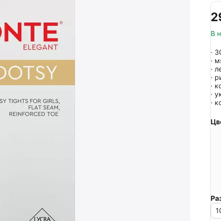
‍2
В 
· 3
· 
· 
· 
· 
· 
· 
Цв
Ра
1