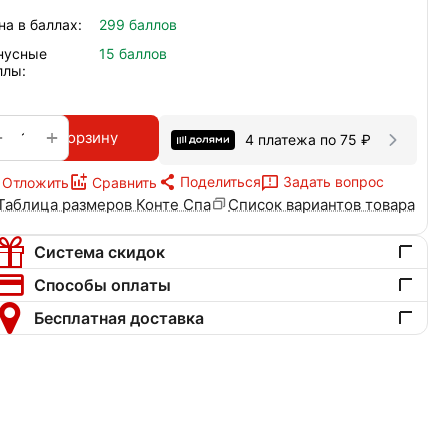
на в баллах:
299 баллов
нусные
15 баллов
ллы:
+
−
В корзину
4 платежа по
75
₽
Поделиться
Задать вопрос
Отложить
Сравнить
Таблица размеров Конте Спа
Список вариантов товара
Система скидок
Способы оплаты
Бесплатная доставка