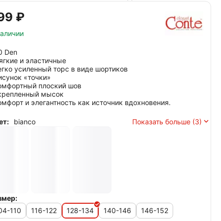
99‍
₽
наличии
0 Den
мягкие и эластичные
легко усиленный торс в виде шортиков
рисунок «точки»
комфортный плоский шов
укрепленный мысок
комфорт и элегантность как источник вдохновения.
ет:
bianco
Показать больше (3)
змер:
04-110
116-122
128-134
140-146
146-152