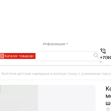
Информация
Каталог товаров
+7(9
Колготки детские нарядные в мелкую точку с усиленным тор
К
м
ш