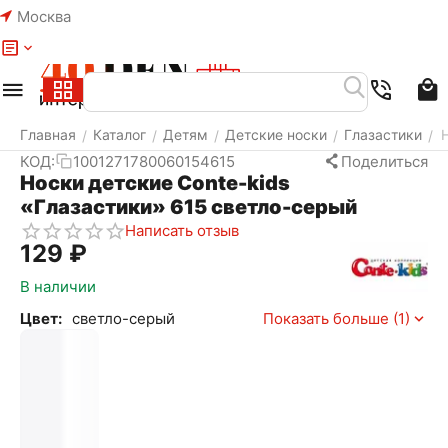
Москва
Меню
Найти
Корзина
Избранное
Аккаунт
Главная
Каталог
Детям
Детские носки
Глазастики
/
/
/
/
/
КОД:
1001271780060154615
Поделиться
Носки детские Conte-kids
«Глазастики» 615 светло-серый
Написать отзыв
‍129‍
₽
В наличии
Цвет:
светло-серый
Показать больше (1)