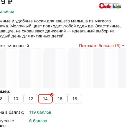
19‍
₽
наличии
жные и удобные носки для вашего малыша из мягкого
опка. Молочный цвет подходит любой одежде. Эластичные,
шащие, не сковывают движений — идеальный выбор на
ждый день для активных детей.
ет:
молочный
Показать больше (6)
змер:
8
10
12
14
16
18
на в баллах:
119 баллов
нусные
6 баллов
ллы: