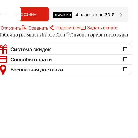
+
−
В корзину
4 платежа по
30
₽
Поделиться
Задать вопрос
Отложить
Сравнить
Таблица размеров Конте Спа
Список вариантов товара
Система скидок
Способы оплаты
Бесплатная доставка