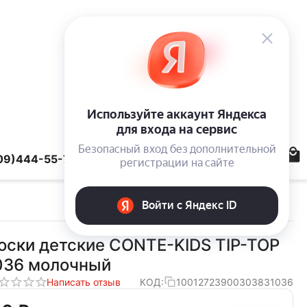
09)444-55-78
оски детские CONTE-KIDS TIP-TOP
036 молочный
Написать отзыв
КОД:
10012723900303831036