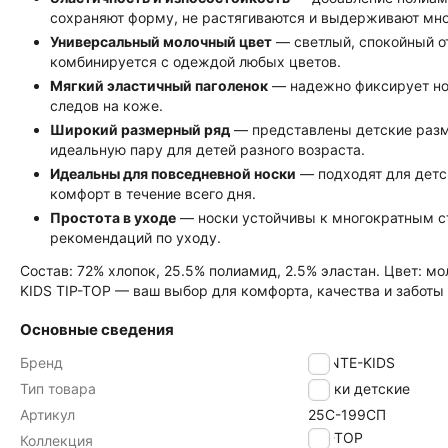
сохраняют форму, не растягиваются и выдерживают мно
Универсальный молочный цвет
— светлый, спокойный от
комбинируется с одеждой любых цветов.
Мягкий эластичный паголенок
— надежно фиксирует нос
следов на коже.
Широкий размерный ряд
— представлены детские размер
идеальную пару для детей разного возраста.
Идеальны для повседневной носки
— подходят для детск
комфорт в течение всего дня.
Простота в уходе
— носки устойчивы к многократным ст
рекомендаций по уходу.
Состав: 72% хлопок, 25.5% полиамид, 2.5% эластан. Цвет: мол
KIDS TIP-TOP — ваш выбор для комфорта, качества и заботы
Основные сведения
Бренд
CONTE-KIDS
Тип товара
Носки детские
Артикул
25С-199СП
TIP-TOP
Коллекция