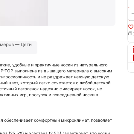
змеров — Дети
кие, удобные и практичные носки из натурального
 TIP-TOP выполнена из дышащего материала с высоким
 гигроскопичность и не раздражает нежную детскую
ый цвет, который легко сочетается с любой детской
стичный паголенок надежно фиксирует носок, не
активных игр, прогулок и повседневной носки в
л обеспечивает комфортный микроклимат, позволяет
а (25.5%) и эластана (2.5%) гарантирует, что носки