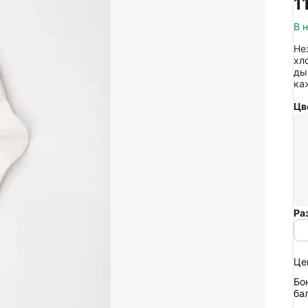
‍1
В 
Не
хл
ды
ка
Цв
Ра
Це
Бо
ба