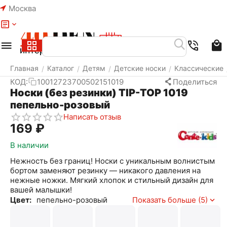
Москва
Меню
Найти
Корзина
Избранное
Аккаунт
Главная
Каталог
Детям
Детские носки
Классические
/
/
/
/
КОД:
10012723700502151019
Поделиться
Носки (без резинки) TIP-TOP 1019
пепельно-розовый
Написать отзыв
‍169‍
₽
В наличии
Нежность без границ! Носки с уникальным волнистым
бортом заменяют резинку — никакого давления на
нежные ножки. Мягкий хлопок и стильный дизайн для
вашей малышки!
Цвет:
пепельно-розовый
Показать больше (5)