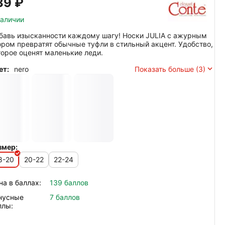
39‍
₽
наличии
бавь изысканности каждому шагу! Носки JULIA с ажурным
ором превратят обычные туфли в стильный акцент. Удобство,
торое оценят маленькие леди.
ет:
nero
Показать больше (3)
змер:
8-20
20-22
22-24
на в баллах:
139 баллов
нусные
7 баллов
ллы: