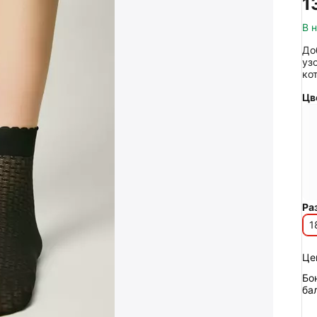
‍1
В 
До
уз
ко
Цв
Ра
1
Це
Бо
ба