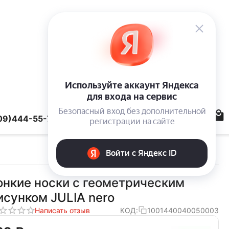
09)444-55-78
онкие носки с геометрическим
исунком JULIA nero
Написать отзыв
КОД:
1001440040050003