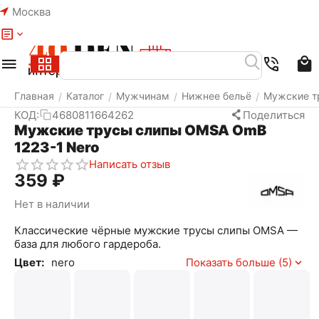
Москва
Меню
Найти
Корзина
Избранное
Аккаунт
Главная
Каталог
Мужчинам
Нижнее бельё
Мужские т
/
/
/
/
КОД:
4680811664262
Поделиться
Мужские трусы слипы OMSA OmB
1223-1 Nero
Написать отзыв
‍359‍
₽
Нет в наличии
Классические чёрные мужские трусы слипы OMSA —
база для любого гардероба.
Цвет:
nero
Показать больше (5)