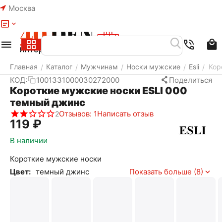
Москва
Меню
Найти
Корзина
Избранное
Аккаунт
Главная
Каталог
Мужчинам
Носки мужские
Esli
Кор
/
/
/
/
/
КОД:
1001331000030272000
Поделиться
Короткие мужские носки ESLI 000
темный джинс
Отзывов: 1
Написать отзыв
2
‍119‍
₽
В наличии
Короткие мужские носки
Цвет:
темный джинс
Показать больше (8)