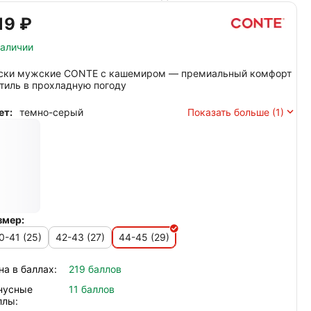
19‍
₽
наличии
ски мужские CONTE с кашемиром — премиальный комфорт
стиль в прохладную погоду
ет:
темно-серый
Показать больше (1)
змер:
0-41 (25)
42-43 (27)
44-45 (29)
на в баллах:
219 баллов
нусные
11 баллов
ллы: