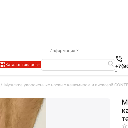
Информация
Каталог товаров
+7(9
Мужские укороченные носки с кашемиром и вискозой CONTE
/
М
к
т