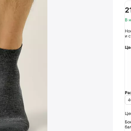
‍2
В 
Но
и 
Цв
Ра
4
Це
Бо
ба