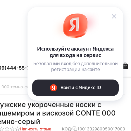
09)444-55-78
 000 темно-серый
ужские укороченные носки с
ашемиром и вискозой CONTE 000
емно-серый
Написать отзыв
КОД:
1001332980050017000