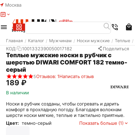
Москва
Меню
Найти
Корзина
Избранное
Аккаунт
Главная
Каталог
Мужчинам
Носки мужские
Теплые
/
/
/
/
/
КОД:
1001332390050017182
Поделиться
Теплые мужские носки в рубчик с
шерстью DIWARI COMFORT 182 темно-
серый
Отзывов: 1
Написать отзыв
5
‍189‍
₽
В наличии
Носки в рубчик созданы, чтобы согревать и дарить
комфорт в прохладную погоду. Благодаря волокнам
шерсти носки мягкие, теплые и тактильно приятные.
Цвет:
темно-серый
Показать больше (1)