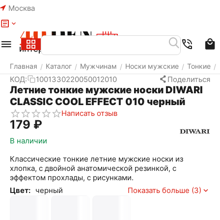
Москва
Меню
Найти
Корзина
Избранное
Аккаунт
Главная
Каталог
Мужчинам
Носки мужские
Тонкие
/
/
/
/
/
КОД:
1001330220050012010
Поделиться
Летние тонкие мужские носки DIWARI
CLASSIC COOL EFFECT 010 черный
Написать отзыв
‍179‍
₽
В наличии
Классические тонкие летние мужские носки из
хлопка, с двойной анатомической резинкой, с
эффектом прохлады, с рисунками.
Цвет:
черный
Показать больше (3)