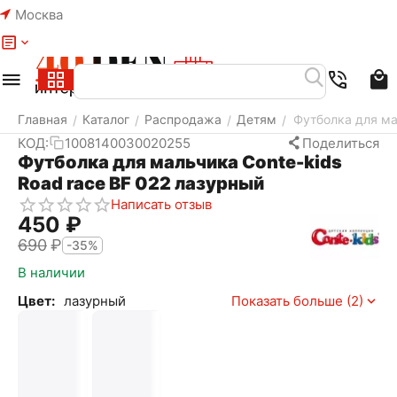
Москва
Меню
Найти
Корзина
Избранное
Аккаунт
Главная
Каталог
Распродажа
Детям
Футболка для ма
/
/
/
/
КОД:
1008140030020255
Поделиться
Футболка для мальчика Conte-kids
Road race BF 022 лазурный
Написать отзыв
‍450‍
₽
‍690‍
₽
-35%
В наличии
Цвет:
лазурный
Показать больше (2)