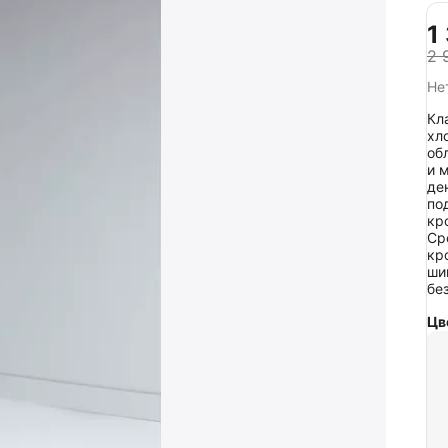
1
2 
Не
Кл
хл
об
и 
де
по
кр
Ср
кр
ши
бе
Цв