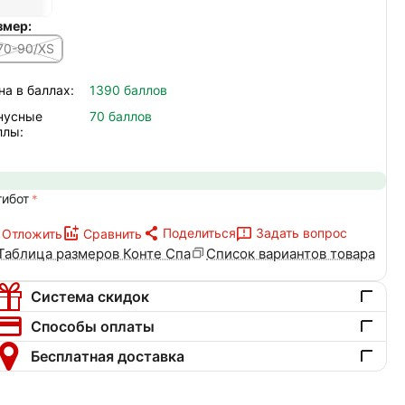
змер:
70-90/XS
на в баллах:
1390 баллов
нусные
70 баллов
ллы:
тибот
Поделиться
Задать вопрос
Отложить
Сравнить
Таблица размеров Конте Спа
Список вариантов товара
Система скидок
Способы оплаты
Бесплатная доставка