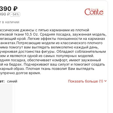
 390
₽
990
₽
-54%
т в наличии
ассические джинсы с пятью карманами из плотной
опковой ткани 10,5 Oz. Средняя посадка, зауженная модель,
легающий крой. Легкие эффекты поношенности на карманах
манжетах.Потрясающие модели из классического плотного
нима помогут вам выглядеть великолепно каждый день,
дчеркивая достоинства фигуры. Обладают соблазнительным
оем и являются одной из самых популярных моделей.
едняя посадка, обеспечивает комфорт, имеют зауженный
ой на бедрах. Подчеркивают ваш силуэт и помогают создать
карный образ. Плотная ткань позволит Вам выглядеть
зупречно долгое время.
ет:
синий
Показать больше (1)