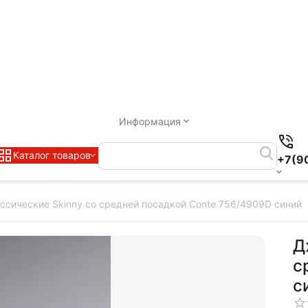
Информация
Каталог товаров
+7(9
сические Skinny со средней посадкой Conte 756/4909D синий
Д
с
с