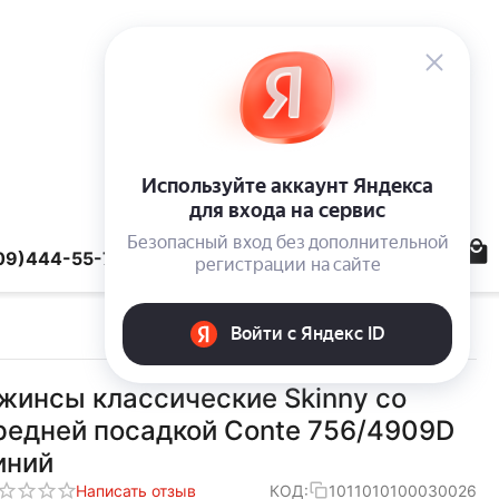
09)444-55-78
жинсы классические Skinny со
редней посадкой Conte 756/4909D
иний
Написать отзыв
КОД:
1011010100030026