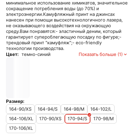
минимальное использование химикатов, значительное
сокращение потребления воды (до 70%) и
электроэнергии.Камуфляжный принт на джинсах
нанесен при помощи высокотехнологичного лазера,
не оказывающего воздействия на окружающую
среду.Вам понравятся:- эластичный деним, который
гарантирует супероблегающую посадку по фигуре;-
трендовый принт "камуфляж";- eco-friendly
технологии производства.
Цвет:
темно-синий
Показать больше (1)
Размер:
164-90/XS
164-94/S
164-98/M
164-102/L
164-106/XL
170-90/XS
170-94/S
170-98/M
170-106/XL