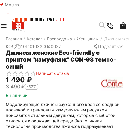
Москва
Меню
Найти
Корзина
Избранное
Аккаунт
Главная
Каталог
Распродажа
Женщинам
Джинсы женс
/
/
/
/
КОД:
1011010330040027
Поделиться
Джинсы женские Eco-friendly с
принтом "камуфляж" CON-93 темно-
синий
Написать отзыв
1 490
₽
3 490
₽
-57%
В наличии
Моделирующие джинсы зауженного кроя со средней
посадкой и трендовым камуфляжным рисунком
понравятся стильным девушкам, которые с заботой
относятся к окружающей среде.Экологичная
технология производства джинсов подразумевает