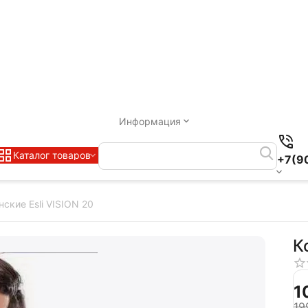
Информация
Каталог товаров
+7(9
ские Esli VISION 20
К
‍1
‍19