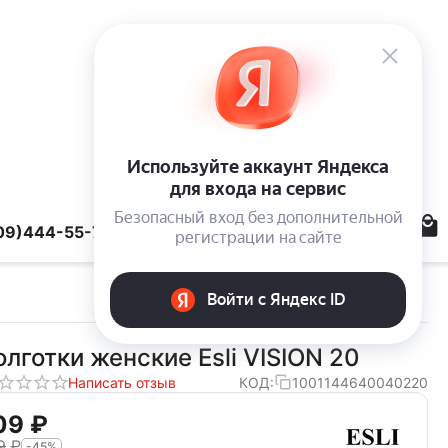
09)444-55-78
олготки женские Esli VISION 20
Написать отзыв
КОД:
1001144640040220
09‍
₽
9‍
₽
-45%