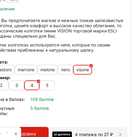
наличии
li Вы предпочитаете магкие и нежные тонкие шелковистые
лготки, цените комфорт и высокое качество облегания, то
ассические колготки линии VISION торговой марки ESLI
зданы специально для Вас.
этих колготках используются нити, которые по своим
ойствам приближены к натуральному шелку.
ета:
astoro
marrone
melone
nero
visone
змер:
2
3
4
5
на в баллах:
109 баллов
нусные
5 баллов
ллы:
+
−
В корзину
4 платежа по
27
₽