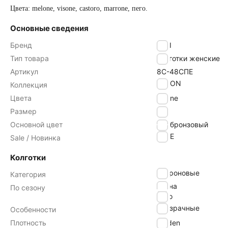
Цвета: melone, visone, castoro, marrone, пего.
Основные сведения
Бренд
ESLI
Тип товара
Колготки женские
Артикул
8С-48СПЕ
VISION
Коллекция
Цвета
visone
Размер
4
Основной цвет
бронзовый
SALE
Sale / Новинка
Колготки
капроновые
Категория
весна
По сезону
лето
прозрачные
Особенности
Плотность
20 den