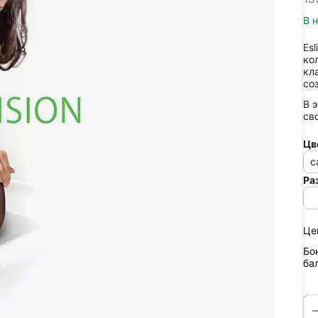
В 
Es
ко
кл
со
В 
св
Цв
c
Ра
Це
Бо
ба