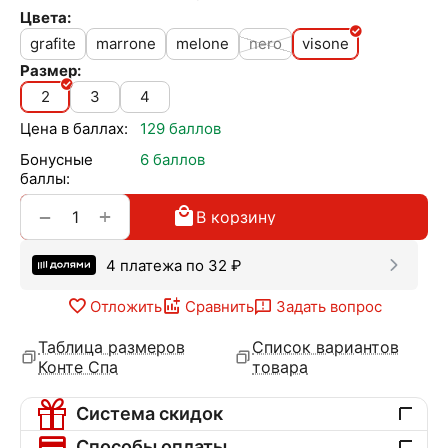
Цвета:
grafite
marrone
melone
nero
visone
Размер:
2
3
4
Цена в баллах:
129 баллов
Бонусные
6 баллов
баллы:
+
−
В корзину
4 платежа по
32
₽
Отложить
Сравнить
Задать вопрос
Таблица размеров
Список вариантов
Конте Спа
товара
Система скидок
Способы оплаты