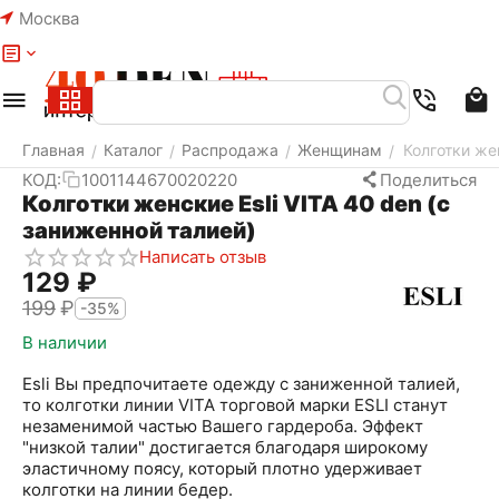
Москва
Меню
Найти
Корзина
Избранное
Аккаунт
Главная
Каталог
Распродажа
Женщинам
Колготки жен
/
/
/
/
КОД:
1001144670020220
Поделиться
Колготки женские Esli VITA 40 den (с
заниженной талией)
Написать отзыв
‍129‍
₽
‍199‍
₽
-35%
В наличии
Esli Вы предпочитаете одежду с заниженной талией,
то колготки линии VITA торговой марки ESLI станут
незаменимой частью Вашего гардероба. Эффект
"низкой талии" достигается благодаря широкому
эластичному поясу, который плотно удерживает
колготки на линии бедер.