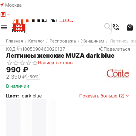
Москва
Меню
Найти
Корзина
Избранное
Аккаунт
Главная
Каталог
Распродажа
Женщинам
Леггинсы же
/
/
/
/
КОД:
1005090460020137
Поделиться
Леггинсы женские MUZA dark blue
Написать отзыв
‍990‍
₽
2 390
₽
-59%
В наличии
Цвет:
dark blue
Показать больше (2)