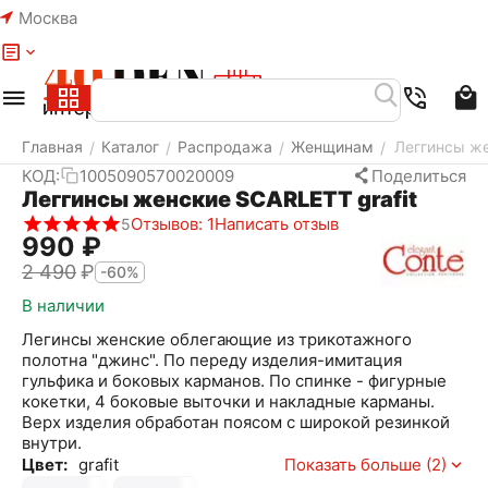
Москва
Меню
Найти
Корзина
Избранное
Аккаунт
Главная
Каталог
Распродажа
Женщинам
Леггинсы же
/
/
/
/
КОД:
1005090570020009
Поделиться
Леггинсы женские SCARLETT grafit
Отзывов: 1
Написать отзыв
5
‍990‍
₽
2 490
₽
-60%
В наличии
Легинсы женские облегающие из трикотажного
полотна "джинс". По переду изделия-имитация
гульфика и боковых карманов. По спинке - фигурные
кокетки, 4 боковые выточки и накладные карманы.
Верх изделия обработан поясом с широкой резинкой
внутри.
Цвет:
grafit
Показать больше (2)