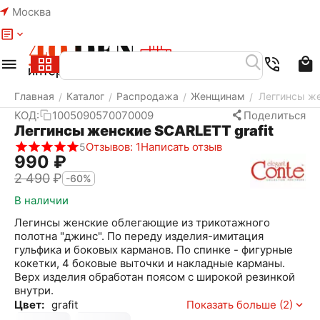
Москва
Меню
Найти
Корзина
Избранное
Аккаунт
Главная
Каталог
Распродажа
Женщинам
Леггинсы же
/
/
/
/
КОД:
1005090570070009
Поделиться
Леггинсы женские SCARLETT grafit
Отзывов: 1
Написать отзыв
5
‍990‍
₽
2 490
₽
-60%
В наличии
Легинсы женские облегающие из трикотажного
полотна "джинс". По переду изделия-имитация
гульфика и боковых карманов. По спинке - фигурные
кокетки, 4 боковые выточки и накладные карманы.
Верх изделия обработан поясом с широкой резинкой
внутри.
Цвет:
grafit
Показать больше (2)