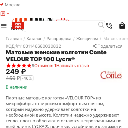
Москва
Меню
Найти
Корзина
Избранное
Аккаунт
Главная
Каталог
Распродажа
Женщинам
Матовые жен
/
/
/
/
КОД:
1001146680030832
Поделиться
Матовые женские колготки Conte
VELOUR TOP 100 Lycra®
Отзывов: 1
Написать отзыв
5
‍249‍
₽
‍459‍
₽
-46%
В наличии
Плотные матовые колготки «VELOUR TOP» из
микрофибры с широким комфортным поясом,
который надежно удерживает колготки на
необходимой высоте. Колготки надежно удерживают
тепло, плотно облегают и остаются непрозрачными по
всей длине. LYCRA®: прочные, устойчивые к затяжка и