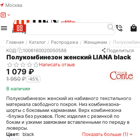
Москва
Меню
Найти
Корзина
Избранное
Аккаунт
Главная
Каталог
Распродажа
Женщинам
Полукомбине
/
/
/
/
КОД:
1006160020050588
Поделиться
Полукомбинезон женский LIANA black
Написать отзыв
1 079
₽
1 950
₽
-45%
В наличии
Полукомбинезон женский из набивного текстильного
материала свободного покроя. Низ комбинезона-
шорты с боковыми карманами. Верх комбинезона
-блузка без рукавов. Пояс изделия с резинкой по
бокам и узкими завязками вставленными по переду в
люверсы.
Цвет:
black
Показать больше (1)