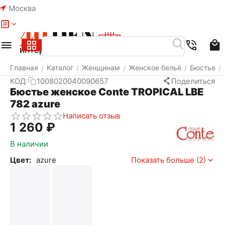
Москва
Меню
Найти
Корзина
Избранное
Аккаунт
Главная
Каталог
Женщинам
Женское бельё
Бюстье
/
/
/
/
/
КОД:
1008020040090657
Поделиться
Бюстье женское Conte TROPICAL LBE
782 azure
Написать отзыв
1 260
₽
В наличии
Цвет:
azure
Показать больше (2)