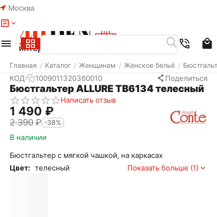
Москва
Меню
Найти
Корзина
Избранное
Аккаунт
Главная
Каталог
Женщинам
Женское бельё
Бюстгаль
/
/
/
/
КОД:
1009011320360010
Поделиться
Бюстгальтер ALLURE TB6134 телесный
Написать отзыв
1 490
₽
2 390
₽
-38%
В наличии
Бюстгальтер с мягкой чашкой, на каркасах
Цвет:
телесный
Показать больше (1)