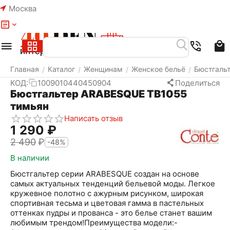
Москва
Меню
Найти
Корзина
Избранное
Аккаунт
Главная
Каталог
Женщинам
Женское бельё
Бюстгаль
/
/
/
/
КОД:
1009010440450904
Поделиться
Бюстгальтер ARABESQUE TB1055
тимьян
Написать отзыв
1 290
₽
2 490
₽
-48%
В наличии
Бюстгальтер серии ARABESQUE создан на основе
самых актуальных тенденций бельевой моды. Легкое
кружевное полотно с ажурным рисунком, широкая
спортивная тесьма и цветовая гамма в пастельных
оттенках пудры и прованса - это белье станет вашим
любимым трендом!Преимущества модели:-