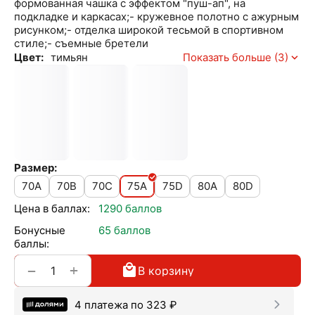
формованная чашка с эффектом "пуш-ап", на
подкладке и каркасах;- кружевное полотно с ажурным
рисунком;- отделка широкой тесьмой в спортивном
стиле;- съемные бретели
Цвет:
тимьян
Показать больше (3)
Размер:
70A
70B
70C
75A
75D
80A
80D
Цена в баллах:
1290 баллов
Бонусные
65 баллов
баллы:
+
−
В корзину
4 платежа по
323
₽