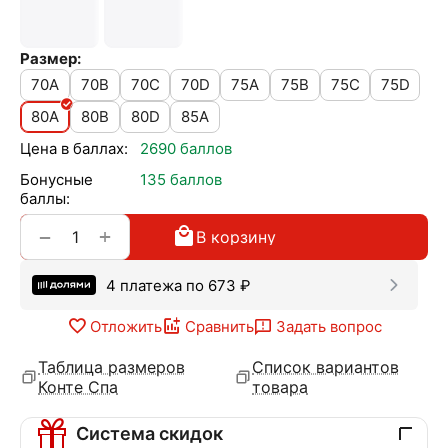
Размер:
70A
70B
70C
70D
75A
75B
75C
75D
80A
80B
80D
85A
Цена в баллах:
2690 баллов
Бонусные
135 баллов
баллы:
+
−
В корзину
4 платежа по
673
₽
Отложить
Сравнить
Задать вопрос
Таблица размеров
Список вариантов
Конте Спа
товара
Система скидок