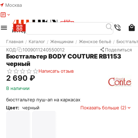
Москва
Меню
Найти
Корзина
Избранное
Аккаунт
Главная
Каталог
Женщинам
Женское бельё
Бюстгаль
/
/
/
/
КОД:
1009011240550012
Поделиться
Бюстгальтер BODY COUTURE RB1153
черный
Написать отзыв
2 690
₽
В наличии
бюстгальтер пуш-ап на каркасах
Цвет:
черный
Показать больше (2)